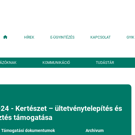
Fő navigáció
HÍREK
E-ÜGYINTÉZÉS
KAPCSOLAT
GYIK
YÁZÓKNAK
KOMMUNIKÁCIÓ
TUDÁSTÁR
 - Kertészet – ültetvénytelepítés és
tés támogatása
Támogatási dokumentumok
Archivum