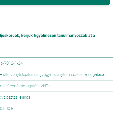
eljeskörűek, kérjük figyelmesen tanulmányozzák át a
a-RD12-1-24
 – ültetvénytelepítés és gyógynövénytermesztés támogatása
m térítendő támogatás (VNT)
iválasztási eljárás
0 000 Ft