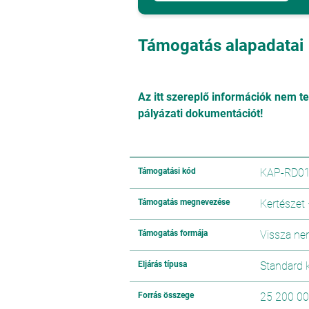
Támogatás alapadatai
Az itt szereplő információk nem t
pályázati dokumentációt!
Támogatási kód
KAP-RD01
Támogatás megnevezése
Kertészet
Támogatás formája
Vissza ne
Eljárás típusa
Standard k
Forrás összege
25 200 00