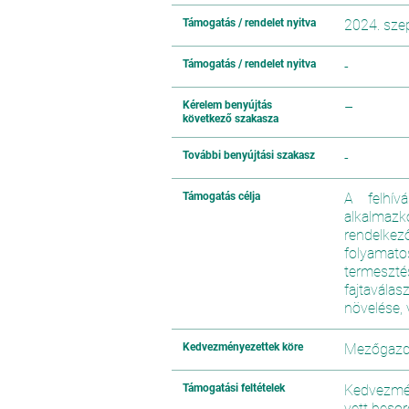
Támogatás / rendelet nyitva
2024. sze
Támogatás / rendelet nyitva
-
Kérelem benyújtás
–
következő szakasza
További benyújtási szakasz
-
Támogatás célja
A felhív
alkalmazk
rendelke
folyamato
termeszt
fajtavála
növelése,
Kedvezményezettek köre
Mezőgazda
Támogatási feltételek
Kedvezmén
vett besor