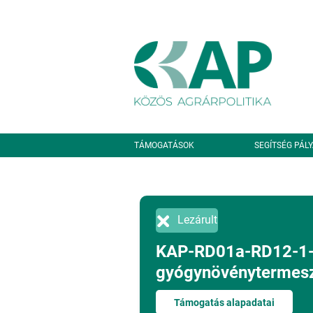
Ugrás a tartalomra
Másodlagos navigáció
TÁMOGATÁSOK
SEGÍTSÉG PÁL
Lezárult
KAP-RD01a-RD12-1-24
gyógynövénytermesz
Támogatás alapadatai