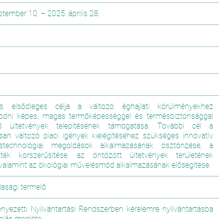
ptember 10.
–
2025. április 28.
ás elsődleges célja a változó éghajlati körülményekhez
odni képes, magas termőképességgel és termésbiztonsággal
ző ültetvények telepítésének támogatása. További cél a
san változó piaci igények kielégítéséhez szükséges innovatív
éstechnológiai megoldások alkalmazásának ösztönzése, a
szték korszerűsítése, az öntözött ültetvények területének
 valamint az ökológiai művelésmód alkalmazásának elősegítése.
sági termelő
yezetti Nyilvántartási Rendszerben kérelemre nyilvántartásba
olás megléte