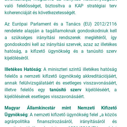
való felelősséget, biztosítva a KAP stratégiai terv
koherenciáját és következetességét.
Az Európai Parlament és a Tanács (EU) 2012/2116
rendelete alapján a tagállamoknak gondoskodniuk kell
a szükséges irányítási rendszerek meglétéről, így
gondoskodni kell az irányítási szervek, azaz az illetékes
hatóság, a kifizető ügynökség és a tanúsító szerv
kijelöléséről.
Illetékes Hatóság
: A miniszteri szintű illetékes hatóság
felelős a nemzeti kifizető ügynökség akkreditációjáért,
annak felülvizsgálatáért és esetleges visszavonásáért,
illetve felelős egy
tanúsító szerv
kijelöléséért, a
kijelölésének esetleges visszavonásáért.
Magyar Államkincstár mint Nemzeti Kifizető
Ügynökség
: A nemzeti kifizető ügynökség felel „a közös
agrárpolitika finanszírozásáról, irányításáról és