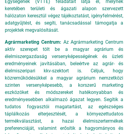
Egységének (VTTE) feladatait látja el, melynek
keretében területi és ágazati alapon szervezett
hálózaton keresztül végez tájékoztatást, igényfelmérést,
adatgyűjtést, és segíti, tanácsadással támogatja a
projektek megvalósítását.
Agrármarketing Centrum:
Az Agrármarketing Centrum
aktív szerepet tölt be a magyar agrárium és
élelmiszergazdaság versenyképességének és üzleti
eredményeinek javításában, beleértve az agrár- és
élelmiszeripari kkv-szektort is. Céljuk, hogy
közreműködésükkel a magyar agrárium nemzetközi
szinten versenyképesebb, a korszerű marketing
eszközöket és módszereket hatékonyabban és
eredményesebben alkalmazó ágazat legyen. Segítik a
tudatos fogyasztói magatartást, az egészséges
táplálkozás elterjesztését, a környezettudatos
termékválasztást, a hazai élelmiszertermékek
preferenciáját, valamint erősítik a hagyományos és