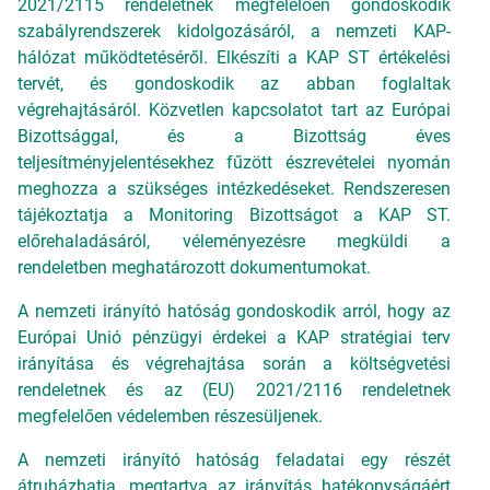
2021/2115 rendeletnek megfelelően gondoskodik
szabályrendszerek kidolgozásáról, a nemzeti KAP-
hálózat működtetéséről. Elkészíti a KAP ST értékelési
tervét, és gondoskodik az abban foglaltak
végrehajtásáról. Közvetlen kapcsolatot tart az Európai
Bizottsággal, és a Bizottság éves
teljesítményjelentésekhez fűzött észrevételei nyomán
meghozza a szükséges intézkedéseket. Rendszeresen
tájékoztatja a Monitoring Bizottságot a KAP ST.
előrehaladásáról, véleményezésre megküldi a
rendeletben meghatározott dokumentumokat.
A nemzeti irányító hatóság gondoskodik arról, hogy az
Európai Unió pénzügyi érdekei a KAP stratégiai terv
irányítása és végrehajtása során a költségvetési
rendeletnek és az (EU) 2021/2116 rendeletnek
megfelelően védelemben részesüljenek.
A nemzeti irányító hatóság feladatai egy részét
átruházhatja, megtartva az irányítás hatékonyságáért