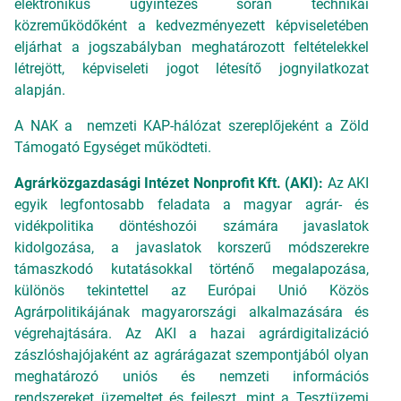
elektronikus ügyintézés során technikai
közreműködőként a kedvezményezett képviseletében
eljárhat a jogszabályban meghatározott feltételekkel
létrejött, képviseleti jogot létesítő jognyilatkozat
alapján.
A NAK a nemzeti KAP-hálózat szereplőjeként a Zöld
Támogató Egységet működteti.
Agrárközgazdasági Intézet Nonprofit Kft. (AKI):
Az AKI
egyik legfontosabb feladata a magyar agrár- és
vidékpolitika döntéshozói számára javaslatok
kidolgozása, a javaslatok korszerű módszerekre
támaszkodó kutatásokkal történő megalapozása,
különös tekintettel az Európai Unió Közös
Agrárpolitikájának magyarországi alkalmazására és
végrehajtására. Az AKI a hazai agrárdigitalizáció
zászlóshajójaként az agrárágazat szempontjából olyan
meghatározó uniós és nemzeti információs
rendszereket üzemeltet és fejleszt, mint a Tesztüzemi