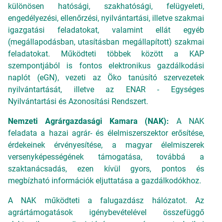
különösen hatósági, szakhatósági, felügyeleti,
engedélyezési, ellenőrzési, nyilvántartási, illetve szakmai
igazgatási feladatokat, valamint ellát egyéb
(megállapodásban, utasításban megállapított) szakmai
feladatokat. Működteti többek között a KAP
szempontjából is fontos elektronikus gazdálkodási
naplót (eGN), vezeti az Öko tanúsító szervezetek
nyilvántartását, illetve az ENAR - Egységes
Nyilvántartási és Azonosítási Rendszert.
Nemzeti Agrárgazdasági Kamara (NAK):
A
NAK
feladata a hazai agrár- és élelmiszerszektor erősítése,
érdekeinek érvényesítése, a magyar élelmiszerek
versenyképességének támogatása, továbbá a
szaktanácsadás, ezen kívül gyors, pontos és
megbízható információk eljuttatása a gazdálkodókhoz.
A NAK működteti a falugazdász hálózatot. Az
agrártámogatások igénybevételével összefüggő