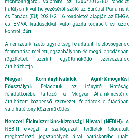
monitoringjáról, valamint az 1306/2013/EU rendelet
hatályon kívül helyezéséről szóló az Európai Parlament
és Tanács (EU) 2021/2116 rendelete” alapján az EMGA
és EMVA kiadásokkal való gazdálkodásért és azok
kontrolljáért.
A nemzeti kifizető ügynökség feladatait, felelősségének
fenntartása mellett jogszabályban és megállapodásban
rögzítettek szerint együttműködő szervezetnek
átruházhatja.
Megyei Kormányhivatalok Agrártámogatási
Főosztályai:
Feladatuk
az Irányító Hatóság
feladatkörébe tartozó, a Magyar Államkincstárra
átruházott közbenső szervezeti feladatok ellátásában
való hatékony közreműködés.
Nemzeti Élelmiszerlánc-biztonsági Hivatal (NÉBIH):
A
NÉBIH elvégzi a szakágazati területek feladatait
meghatározó jogszabályok által hatáskörébe utalt,