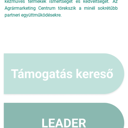
kézműves termékek ismertségét és kedveltségét. Az
Agrármarketing Centrum törekszik a minél sokrétűbb
partneri együttműködésekre.