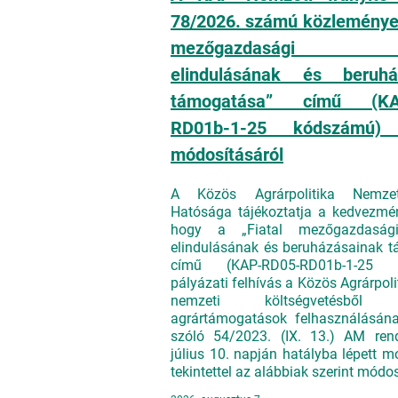
78/2026. számú közleménye 
mezőgazdasági te
elindulásának és beruhá
támogatása” című (KA
RD01b-1-25 kódszámú) f
módosításáról
A Közös Agrárpolitika Nemzet
Hatósága tájékoztatja a kedvezmén
hogy a „Fiatal mezőgazdasági
elindulásának és beruházásainak 
című (KAP-RD05-RD01b-1-25 
pályázati felhívás a Közös Agrárpoli
nemzeti költségvetésből bi
agrártámogatások felhasználásána
szóló 54/2023. (IX. 13.) AM rend
július 10. napján hatályba lépett m
tekintettel az alábbiak szerint módos