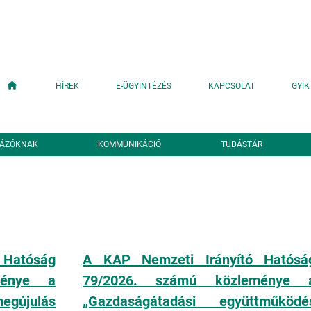
Fő navigáció
HÍREK
E-ÜGYINTÉZÉS
KAPCSOLAT
GYIK
YÁZÓKNAK
KOMMUNIKÁCIÓ
TUDÁSTÁR
 Hatóság
A KAP Nemzeti Irányító Hatósá
ménye a
79/2026. számú közleménye 
julás
„Gazdaságátadási együttműködé