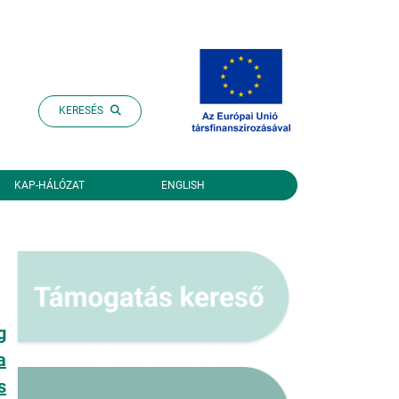
KERESÉS
KAP-HÁLÓZAT
ENGLISH
g
a
s