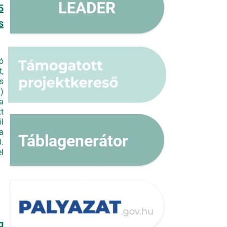
5
s
ó
,
s
)
a
t
l
a
Táblagenerátor
.
l
g