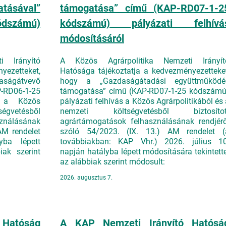
ásával”
támogatása” című (KAP-RD07-1-2
dszámú)
kódszámú) pályázati felhívá
módosításáról
i Irányító
A Közös Agrárpolitika Nemzeti Irányít
yezetteket,
Hatósága tájékoztatja a kedvezményezetteket
daságátvevő
hogy a „Gazdaságátadási együttműködé
RD06-1-25
támogatása” című (KAP-RD07-1-25 kódszámú
s a Közös
pályázati felhívás a Közös Agrárpolitikából és 
ségvetésből
nemzeti költségvetésből biztosítot
sználásának
agrártámogatások felhasználásának rendjérő
AM rendelet
szóló 54/2023. (IX. 13.) AM rendelet (
yba lépett
továbbiakban: KAP Vhr.) 2026. július 10
iak szerint
napján hatályba lépett módosítására tekintette
az alábbiak szerint módosult:
2026. augusztus 7.
 Hatóság
A KAP Nemzeti Irányító Hatósá