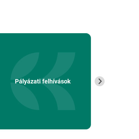
Pályáz
Pályázati felhívások
társ