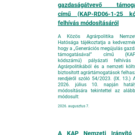
gazdaságátvevő támogat
című (KAP-RD06-1-25 kó
felhívás módosításáról
A Közös Agrárpolitika Nemzet
Hatósága tájékoztatja a kedvezmén
hogy a „Generációs megújulás gaz
támogatásával” című (KAP-
kódszámú) pályázati felhívá
Agrárpolitikából és a nemzeti költ
biztosított agrártámogatások felha
rendjéről szóló 54/2023. (IX. 13.) 
2026. július 10. napján hatál
módosítására tekintettel az alább
módosult:
2026. augusztus 7.
A KAP Nemzeti Irányító