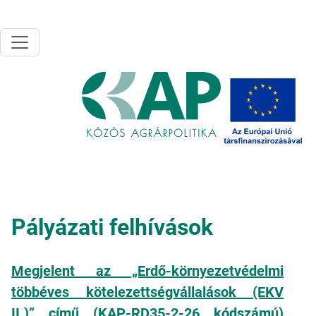
Ugrás a tartalomra
Pályázati felhívások
Megjelent az „Erdő-környezetvédelmi
többéves kötelezettségvállalások (EKV
II.)” című (KAP-RD35-2-26 kódszámú)