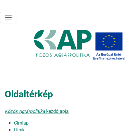
Ugrás a tartalomra
Oldaltérkép
Közös Agrárpolitika
kezdőlapja
Címlap
Hírek