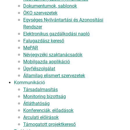
Dokumentumok, sablonok
ÖKO szervezetek
Egységes Nyilvántartási és Azonosítási
Rendszer
Elektronikus gazdálkodási napló
Falugazdász kereső
MePAR
Névjegyzéki szaktanácsadók
Mobilgazda applikáció
Ügyfélszolgálat
Államilag elismert szervezetek
Kommunikáció
Társadalmasítás
Monitoring bizottság
Átláthatóság
Konferenciák, előadások
Arculati előírások
Támogatott projektkereső