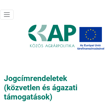
Ugrás a tartalomra
Jogcímrendeletek
(közvetlen és ágazati
támogatások)