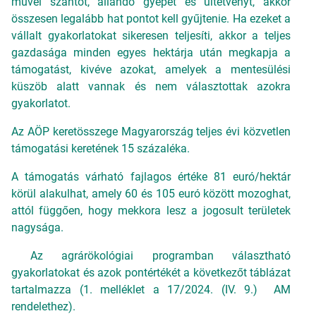
művel szántót, állandó gyepet és ültetvényt, akkor
összesen legalább hat pontot kell gyűjtenie. Ha ezeket a
vállalt gyakorlatokat sikeresen teljesíti, akkor a teljes
gazdasága minden egyes hektárja után megkapja a
támogatást, kivéve azokat, amelyek a mentesülési
küszöb alatt vannak és nem választottak azokra
gyakorlatot.
Az AÖP keretösszege Magyarország teljes évi közvetlen
támogatási keretének 15 százaléka.
A támogatás várható fajlagos értéke 81 euró/hektár
körül alakulhat, amely 60 és 105 euró között mozoghat,
attól függően, hogy mekkora lesz a jogosult területek
nagysága.
Az agrárökológiai programban választható
gyakorlatokat és azok pontértékét a következőt táblázat
tartalmazza (1. melléklet a
17/2024. (IV. 9.)
AM
rendelethez).