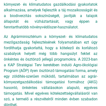
környezet- és klímatudatos gazdálkodási gyakorlatok
alkalmazása, amelyek fejlesztik a táj mozaikosságát és
a biodiverzitás sokszínűségét, javítják a talajok
állapotát és vízháztartását, vagy éppen a
fenntarthatóbb növényvédőszer-használatot.
Az Agrárminisztérium a környezet- és klímatudatos
mezőgazdaság fejlesztésének folyamatában ezt úgy
fordíthatja gyakorlattá, hogy a kötelező és korlátozó
szabályok helyett még több hangsúlyt fektet az
önkéntes és ösztönző jellegű programokra. A 2023-ban
a KAP Stratégiai Terv keretében induló Agro-ökológiai
Program (AÖP) ilyen ösztönző támogatási forma, amely
egy zöldítés-szerűen működő, tartalmában az agrár-
környezetgazdálkodási támogatási formához (AKG)
hasonló, önkéntes vállalásokon alapuló, egyéves
támogatás. Mivel egyéves kötelezettségvállalásról van
szó, a termelő a részvételről minden évben szabadon
dönthet.