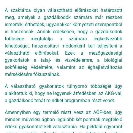
A szaktárca olyan választható előírásokat határozott
meg, amelyek a gazdálkodók számára már részben
ismertek, érthetőek, ugyanakkor környezeti szempontból
is hasznosak. Annak érdekében, hogy a gazdálkodók
többsége megtalálja a számára legkedvezőbb
lehetőséget, hasznosítási módonként kell teljesíteni a
választható előírásokat. Ezek a mezőgazdasági
gyakorlatok a talaj- és vízvédelemre, a biológiai
sokféleség védelmére, valamint az éghajlatváltozás
mérséklésére fókuszálnak.
A választható gyakorlatok túlnyomó többségét úgy
alakítottuk ki, hogy ne legyenek átfedésben az AKG-val,
a gazdálkodó tehát mindkét programban részt vehet.
Amennyiben egy termelő részt vesz az AÖP-ben, úgy
minden művelési ágban legalább két pontnak megfelelő
értékű gyakorlatot kell választania. Ha például egyaránt