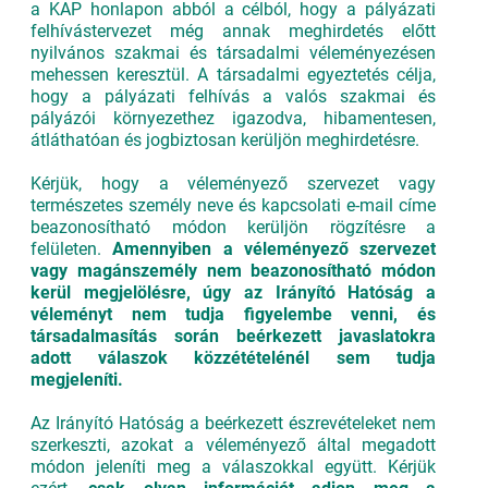
a KAP honlapon abból a célból, hogy a pályázati
felhívástervezet még annak meghirdetés előtt
nyilvános szakmai és társadalmi véleményezésen
mehessen keresztül. A társadalmi egyeztetés célja,
hogy a pályázati felhívás a valós szakmai és
pályázói környezethez igazodva, hibamentesen,
átláthatóan és jogbiztosan kerüljön meghirdetésre.
Kérjük, hogy a véleményező szervezet vagy
természetes személy neve és kapcsolati e-mail címe
beazonosítható módon kerüljön rögzítésre a
felületen.
Amennyiben a véleményező szervezet
vagy magánszemély nem beazonosítható módon
kerül megjelölésre, úgy az Irányító Hatóság a
véleményt nem tudja figyelembe venni, és
társadalmasítás során beérkezett javaslatokra
adott válaszok közzétételénél sem tudja
megjeleníti.
Az Irányító Hatóság a beérkezett észrevételeket nem
szerkeszti, azokat a véleményező által megadott
módon jeleníti meg a válaszokkal együtt. Kérjük