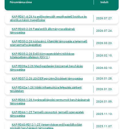
Fórumtéma címe
Indult
KAP-RD41-4-26 Az erdőpotenciált veszélyeztető biotikus és
2026.07.27.
abiotikus károk megelőzése
KAP-RD40-2-26 Fiatal erdők állománynevelésének
2026.07.24.
támogatása
KAP-RD30-2-26 kódszámú Állatjóléti támogatás a tejtermelő
2026.03.23.
szarvasmarha ágazatban
KAP-RD35-2-26 Erdő-környezetvédelmi többéves
2026.02.10.
kötelezettségvállalások (EKV II.)
KAP-RD09a-2-26 Mezőgazdasági kisüzemek beruházási
2026.02.10.
támogatása
KAP-RD57-2-26 LEADER együttműködések támogatása
2026.01.28.
KAP-RD42a-1-26 Vidéki infrastruktúra fejlesztés zártkerti
2026.01.23.
területeken
KAP-RD66-1-26 Agrárszakképzési centrumok beruházásainak
2026.01.09.
támogatása
KAP-RD44-1-25 Termelői csoportok, termelői szervezetek
2025.11.13.
támogatása
KAP-RD40-RD12-1-25 Versenyképes erdőgazdálkodást
2025.11.07.
szolgáló beruházások támogatása