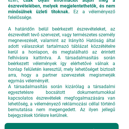
ezért,
csak olyan információt adjon meg a
észrevételében, melyek megjelentethetők, és nem
minősülnek üzleti titoknak.
Ez a véleményező
felelőssége.
A határidőn belül beérkezett észrevételeket, az
észrevételt tevő szervezet, vagy természetes személy
megnevezését, valamint az Irányító Hatóság által
adott válaszokat tartalmazó táblázat közzétételre
kerül a honlapon, és megtalálható az érintett
felhívásra kattintva. A társadalmasítás során
beérkezett vélemények így elérhetővé válnak a
honlap felületén keresztül, mely lehetőséget biztosít
arra, hogy a partner szervezetek megismerjék
egymás véleményét.
A társadalmasítás során kizárólag a társadalmi
egyeztetésre bocsátott dokumentumokkal
kapcsolatos észrevételek megfogalmazására van
lehetőség, a véleményező reklámozási céllal történő
bemutatása nem megengedett. Az ilyen jellegű
bejegyzések törlésre kerülnek.