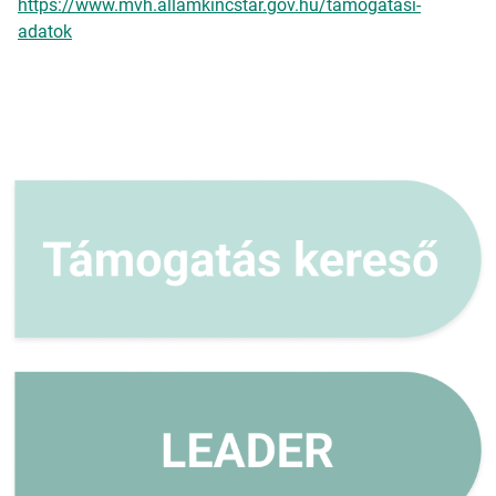
https://www.mvh.allamkincstar.gov.hu/tamogatasi-
adatok