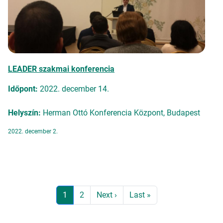
LEADER szakmai konferencia
Időpont:
2022. december 14.
Helyszín:
Herman Ottó Konferencia Központ, Budapest
2022. december 2.
Oldalszámozás
Jelenlegi oldal
Page
Következő oldal
Utolsó oldal
1
2
Next ›
Last »