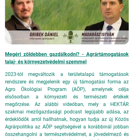
Megéri zöldebben gazdálkodni? - Agrártámogatások
talaj- és környezetvédelmi szemmel
2023-tól megváltozik a területalapú támogatások
rendszere és megjelenik egy új támogatási forma az
Agro Ökológiai Program (AÖP), amelynek célja
elsősorban a környezeti és természeti értékek
megőrzése. Az alábbi videóban, mely a HEKTÁR
szakmai mezőgazdasági podcast legújabb adása, az
érdeklődők arról hallhatnak, hogyan tudja az új Közös
Agrárpolitika az AÖP segítségével a korábbinál jobban
összehangolni a természetvédelmet, a jövedelmező és