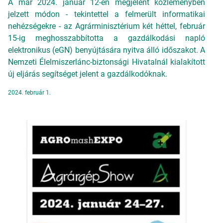
A már 2024. január 12-én megjelent közleményben
jelzett módon - tekintettel a felmerült informatikai
nehézségekre - az Agrárminisztérium két héttel, február
15-ig meghosszabbította a gazdálkodási napló
elektronikus (eGN) benyújtására nyitva álló időszakot. A
Nemzeti Élelmiszerlánc-biztonsági Hivatalnál kialakított
új eljárás segítséget jelent a gazdálkodóknak.
2024. február 1.