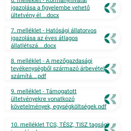
6. melléklet - Kormányhivatal
igazolása a figyelembe vehető
ültetvény él....docx
7. melléklet - Hatósági állatorvos
igazolása az éves átlagos
állatlétszá....docx
8. melléklet - A mezőgazdasági
tevékenységből származó árbevétel
számítá....pdf
9. melléklet - Támogatott
ültetvényekre vonatkozó
követelmények, egységköltségek.pdf
10. melléklet TCS, TÉSZ, TISZ tagsági