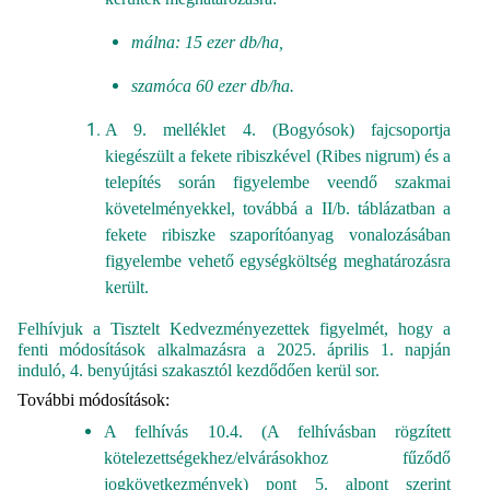
málna: 15 ezer db/ha,
szamóca 60 ezer db/ha.
A 9. melléklet 4. (Bogyósok) fajcsoportja
kiegészült a fekete ribiszkével (Ribes nigrum) és a
telepítés során figyelembe veendő szakmai
követelményekkel, továbbá a II/b. táblázatban a
fekete ribiszke szaporítóanyag vonalozásában
figyelembe vehető egységköltség meghatározásra
került.
Felhívjuk a Tisztelt Kedvezményezettek figyelmét, hogy a
fenti módosítások alkalmazásra a 2025. április 1. napján
induló, 4. benyújtási szakasztól kezdődően kerül sor.
További módosítások:
A felhívás 10.4. (A felhívásban rögzített
kötelezettségekhez/elvárásokhoz fűződő
jogkövetkezmények) pont 5. alpont szerint