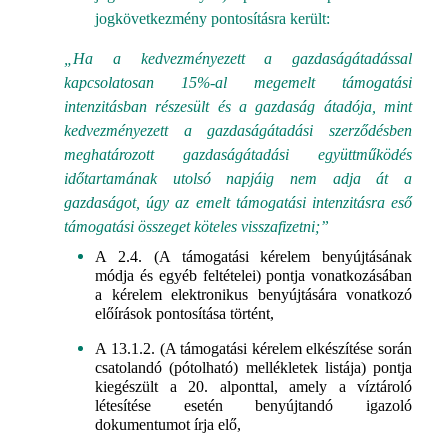
jogkövetkezmény pontosításra került:
„Ha a kedvezményezett a gazdaságátadással
kapcsolatosan 15%-al megemelt támogatási
intenzitásban részesült és a gazdaság átadója, mint
kedvezményezett a gazdaságátadási szerződésben
meghatározott gazdaságátadási együttműködés
időtartamának utolsó napjáig nem adja át a
gazdaságot, úgy az emelt támogatási intenzitásra eső
támogatási összeget köteles visszafizetni;”
A 2.4. (A támogatási kérelem benyújtásának
módja és egyéb feltételei) pontja vonatkozásában
a kérelem elektronikus benyújtására vonatkozó
előírások pontosítása történt,
A 13.1.2. (A támogatási kérelem elkészítése során
csatolandó (pótolható) mellékletek listája) pontja
kiegészült a 20. alponttal, amely a víztároló
létesítése esetén benyújtandó igazoló
dokumentumot írja elő,