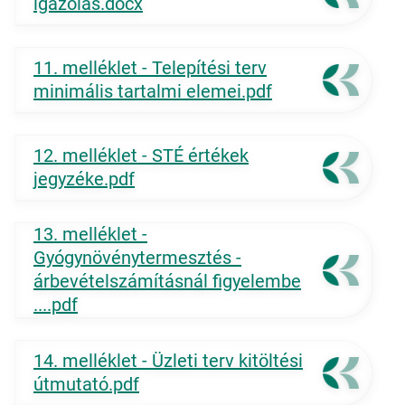
igazolás.docx
11. melléklet - Telepítési terv
minimális tartalmi elemei.pdf
12. melléklet - STÉ értékek
jegyzéke.pdf
13. melléklet -
Gyógynövénytermesztés -
árbevételszámításnál figyelembe
....pdf
14. melléklet - Üzleti terv kitöltési
útmutató.pdf