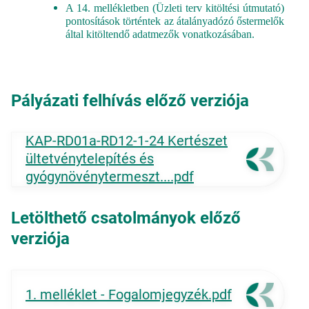
A 14. mellékletben (Üzleti terv kitöltési útmutató)
pontosítások történtek az átalányadózó őstermelők
által kitöltendő adatmezők vonatkozásában.
Pályázati felhívás előző verziója
KAP-RD01a-RD12-1-24 Kertészet
ültetvénytelepítés és
gyógynövénytermeszt....pdf
Letölthető csatolmányok előző
verziója
1. melléklet - Fogalomjegyzék.pdf