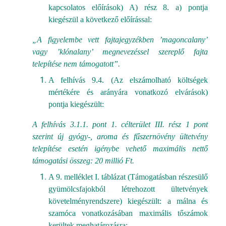
kapcsolatos előírások) A) rész 8. a) pontja
kiegészül a következő előírással:
„A figyelembe vett fajtajegyzékben ’magoncalany’
vagy ’klónalany’ megnevezéssel szereplő fajta
telepítése nem támogatott”.
A felhívás 9.4. (Az elszámolható költségek
mértékére és arányára vonatkozó elvárások)
pontja kiegészült:
A felhívás 3.1.1. pont 1. célterület III. rész 1 pont
szerint új gyógy-, aroma és fűszernövény ültetvény
telepítése esetén igénybe vehető maximális nettő
támogatási összeg: 20 millió Ft.
A 9. melléklet I. táblázat (Támogatásban részesülő
gyümölcsfajokból létrehozott ültetvények
követelményrendszere) kiegészült: a málna és
szamóca vonatkozásában maximális tőszámok
kerültek meghatározásra: