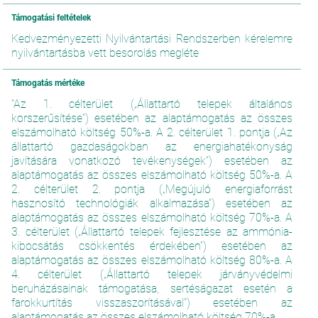
Támogatási feltételek
Kedvezményezetti Nyilvántartási Rendszerben kérelemre
nyilvántartásba vett besorolás megléte
Támogatás mértéke
"Az 1. célterület („Állattartó telepek általános
korszerűsítése”) esetében az alaptámogatás az összes
elszámolható költség 50%-a. A 2. célterület 1. pontja („Az
állattartó gazdaságokban az energiahatékonyság
javítására vonatkozó tevékenységek”) esetében az
alaptámogatás az összes elszámolható költség 50%-a. A
2. célterület 2. pontja („Megújuló energiaforrást
hasznosító technológiák alkalmazása”) esetében az
alaptámogatás az összes elszámolható költség 70%-a. A
3. célterület („Állattartó telepek fejlesztése az ammónia-
kibocsátás csökkentés érdekében”) esetében az
alaptámogatás az összes elszámolható költség 80%-a. A
4. célterület („Állattartó telepek járványvédelmi
beruházásainak támogatása, sertéságazat esetén a
farokkurtítás visszaszorításával”) esetében az
alaptámogatás az összes elszámolható költség 70%-a.