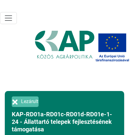
Ugrás a tartalomra
Lezárult
KAP-RD01a-RD01c-RD01d-RD01e-1-
24 - Állattartó telepek fejlesztésének
támogatása