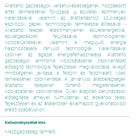
Állattartó gazdaságok versenyképességének, hozzáadott
érték termelésének fokozása, új épületek, építmények
kialakításával, valamint az állattartáshoz szükséges
eszközök, gépek, technológiák termelésbe állításával. -
Állattartó telepek létesítményeinek épületenergetikai,
épületgépészeti felújításával, technológiáinak
korszerűsítésével, valamint a megújuló energia
hasznosítására irányuló technológiák kialakításával
csökken az ágazat energiafelhasználása. Állattartó
gazdaságok ammónia kibocsátásának csökkentését
elősegítő technológiai fejlesztések megvalósítása, levegő
minőségének javítása, a felszíni és felszínalatti vizek
terhelésének csökkentése. A járványos állatbetegségek
állattartó telepeken történő megjelenésének
kockázatának csökkentése. Olyan állatjóléti beruházások
elősegítése, amelyek túlmutatnak az általános telepi
fejlesztésen és az általánosan alkalmazott gyakorlatokból
eredő szabályokon.
Kedvezményezettek köre
Mezőgazdasági termelő