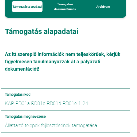
Támogatási
Támogatás alapadatai
Archivum
dokumentumok
Támogatás alapadatai
Az itt szereplő információk nem teljeskörűek, kérjük
figyelmesen tanulmányozzák át a pályázati
dokumentációt!
Támogatási kód
KAP-RD01a-RD01c-RD01d-RD01e-1-24
Támogatás megnevezése
Állattartó telepek fejlesztésének támogatása