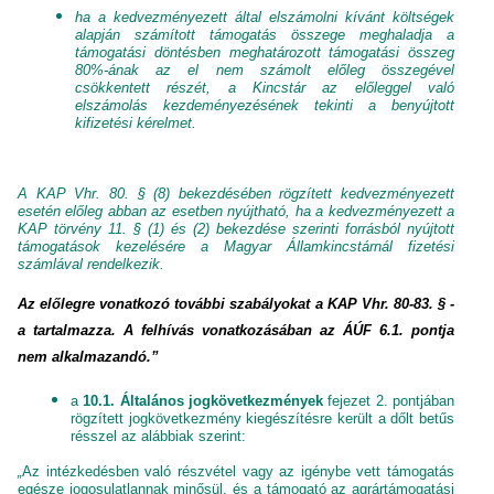
ha a kedvezményezett által elszámolni kívánt költségek
alapján számított támogatás összege meghaladja a
támogatási döntésben meghatározott támogatási összeg
80%-ának az el nem számolt előleg összegével
csökkentett részét, a Kincstár az előleggel való
elszámolás kezdeményezésének tekinti a benyújtott
kifizetési kérelmet.
A KAP Vhr. 80. § (8) bekezdésében rögzített kedvezményezett
esetén előleg abban az esetben nyújtható, ha a kedvezményezett a
KAP törvény 11. § (1) és (2) bekezdése szerinti forrásból nyújtott
támogatások kezelésére a Magyar Államkincstárnál fizetési
számlával rendelkezik.
Az előlegre vonatkozó további szabályokat a KAP Vhr. 80-83. § -
a tartalmazza. A felhívás vonatkozásában az ÁÚF 6.1. pontja
nem alkalmazandó.”
a
10.1. Általános jogkövetkezmények
fejezet 2. pontjában
rögzített jogkövetkezmény kiegészítésre került a dőlt betűs
résszel az alábbiak szerint:
„
Az intézkedésben való részvétel vagy az igénybe vett támogatás
egésze jogosulatlannak minősül, és a támogató az agrártámogatási