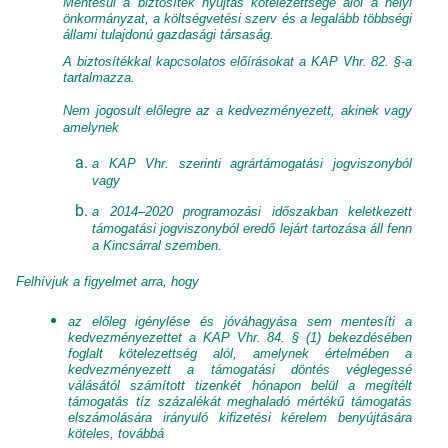
Mentesül a biztosíték nyújtás kötelezettsége alól a helyi
önkormányzat, a költségvetési szerv és a legalább többségi
állami tulajdonú gazdasági társaság.
A biztosítékkal kapcsolatos előírásokat a KAP Vhr. 82. §-a
tartalmazza.
Nem jogosult előlegre az a kedvezményezett, akinek vagy
amelynek
a KAP Vhr. szerinti agrártámogatási jogviszonyból
vagy
a 2014–2020 programozási időszakban keletkezett
támogatási jogviszonyból eredő lejárt tartozása áll fenn
a Kincsárral szemben.
Felhívjuk a figyelmet arra, hogy
az előleg igénylése és jóváhagyása sem mentesíti a
kedvezményezettet a KAP Vhr. 84. § (1) bekezdésében
foglalt kötelezettség alól, amelynek értelmében a
kedvezményezett a támogatási döntés véglegessé
válásától számított tizenkét hónapon belül a megítélt
támogatás tíz százalékát meghaladó mértékű támogatás
elszámolására irányuló kifizetési kérelem benyújtására
köteles, továbbá