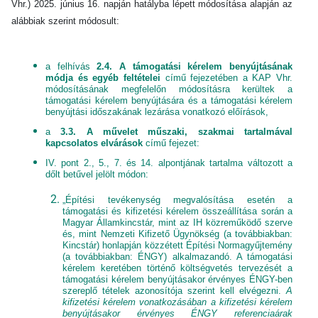
Vhr.) 2025. június 16. napján hatályba lépett módosítása alapján az
alábbiak szerint módosult:
a felhívás
2.4. A támogatási kérelem benyújtásának
módja és egyéb feltételei
című fejezetében a KAP Vhr.
módosításának megfelelőn módosításra kerültek a
támogatási kérelem benyújtására és a támogatási kérelem
benyújtási időszakának lezárása vonatkozó előírások,
a
3.3. A művelet műszaki, szakmai tartalmával
kapcsolatos elvárások
című fejezet:
IV. pont 2., 5., 7. és 14. alpontjának tartalma változott a
dőlt betűvel jelölt módon:
„Építési tevékenység megvalósítása esetén a
támogatási és kifizetési kérelem összeállítása során a
Magyar Államkincstár, mint az IH közreműködő szerve
és, mint Nemzeti Kifizető Ügynökség (a továbbiakban:
Kincstár) honlapján közzétett Építési Normagyűjtemény
(a továbbiakban: ÉNGY) alkalmazandó. A támogatási
kérelem keretében történő költségvetés tervezését a
támogatási kérelem benyújtásakor érvényes ÉNGY-ben
szereplő tételek azonosítója szerint kell elvégezni.
A
kifizetési kérelem vonatkozásában a kifizetési kérelem
benyújtásakor érvényes ÉNGY referenciaárak