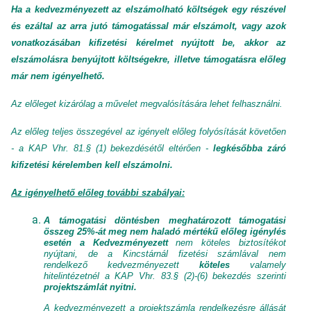
Ha a kedvezményezett az elszámolható költségek egy részével
és ezáltal az arra jutó támogatással már elszámolt, vagy azok
vonatkozásában kifizetési kérelmet nyújtott be, akkor az
elszámolásra benyújtott költségekre, illetve támogatásra előleg
már nem igényelhető.
Az előleget kizárólag a művelet megvalósítására lehet felhasználni.
Az előleg teljes összegével az igényelt előleg folyósítását követően
- a KAP Vhr. 81.§ (1) bekezdésétől eltérően -
legkésőbba záró
kifizetési kérelemben kell elszámolni.
Az igényelhető előleg további szabályai:
A támogatási döntésben meghatározott támogatási
összeg 25%-át meg nem haladó mértékű előleg igénylés
esetén a Kedvezményezett
nem köteles biztosítékot
nyújtani, de a Kincstárnál fizetési számlával nem
rendelkező kedvezményezett
köteles
valamely
hitelintézetnél a KAP Vhr. 83.§ (2)-(6) bekezdés szerinti
projektszámlát nyitni.
A kedvezményezett a projektszámla rendelkezésre állását