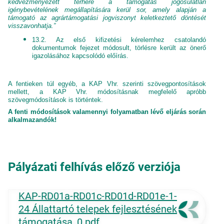
kedvezményezett terhére a támogatás jogosulatlan
igénybevételének megállapítására kerül sor, amely alapján a
támogató az agrártámogatási jogviszonyt keletkeztető döntését
visszavonhatja.”
13.2. Az első kifizetési kérelemhez csatolandó
dokumentumok fejezet módosult, törlésre került az önerő
igazolásához kapcsolódó előírás.
A fentieken túl egyéb, a KAP Vhr. szerinti szövegpontosítások
mellett, a KAP Vhr. módosításnak megfelelő apróbb
szövegmódosítások is történtek.
A fenti módosítások valamennyi folyamatban lévő eljárás során
alkalmazandók!
Pályázati felhívás előző verziója
KAP-RD01a-RD01c-RD01d-RD01e-1-
24 Állattartó telepek fejlesztésének
támogatása_0.pdf