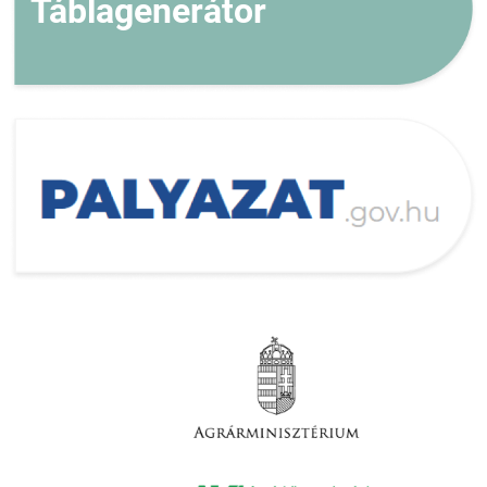
Táblagenerátor