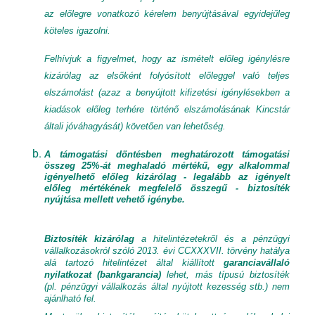
az előlegre vonatkozó kérelem benyújtásával egyidejűleg
köteles igazolni.
Felhívjuk a figyelmet, hogy az ismételt előleg igénylésre
kizárólag az elsőként folyósított előleggel való teljes
elszámolást (azaz a benyújtott kifizetési igénylésekben a
kiadások előleg terhére történő elszámolásának Kincstár
általi jóváhagyását) követően van lehetőség.
A támogatási döntésben meghatározott támogatási
összeg 25%-át meghaladó mértékű, egy alkalommal
igényelhető előleg kizárólag - legalább az igényelt
előleg mértékének megfelelő összegű - biztosíték
nyújtása mellett vehető igénybe.
Biztosíték
kizárólag
a hitelintézetekről és a pénzügyi
vállalkozásokról szóló 2013. évi CCXXXVII. törvény hatálya
alá tartozó hitelintézet által kiállított
garanciavállaló
nyilatkozat (bankgarancia)
lehet, más típusú biztosíték
(pl. pénzügyi vállalkozás által nyújtott kezesség stb.) nem
ajánlható fel.