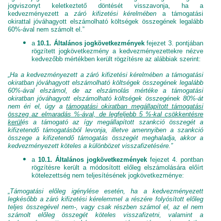
jogviszonyt keletkeztető döntését visszavonja, ha a
kedvezményezett a
záró kifizetési kérelmében
a támogatási
okirattal jóváhagyott elszámolható költségek összegének legalább
60%-ával nem számolt el.”
a
10.1. Általános jogkövetkezmények
fejezet 3. pontjában
rögzített jogkövetkezmény a kedvezményezettekre nézve
kedvezőbb mértékben került rögzítésre az alábbiak szerint:
„Ha a kedvezményezett a záró kifizetési kérelmében a támogatási
okiratban jóváhagyott elszámolható költségek összegének legalább
60%-ával elszámol, de az elszámolás mértéke a támogatási
okiratban jóváhagyott elszámolható költségek összegének 80%-át
nem éri el, úgy a
támogatási okiratban megállapított támogatási
összeg az elmaradás %-ával, de legfeljebb 5 %-kal csökkentésre
kerül
és a támogató az így megállapított szankció összegét a
kifizetendő támogatásból levonja, illetve amennyiben a szankció
összege a kifizetendő támogatás összegét meghaladja, akkor a
kedvezményezett köteles a különbözet visszafizetésére.”
a
10.1. Általános jogkövetkezmények
fejezet 4. pontban
rögzítésre került a módosított előleg elszámolására előírt
kötelezettség nem teljesítésének jogkövetkezménye:
„Támogatási előleg igénylése esetén, ha a kedvezményezett
legkésőbb a záró kifizetési kérelemmel a részére folyósított előleg
teljes összegével nem-, vagy csak részben számol el, az el nem
számolt előleg összegét köteles visszafizetni, valamint a