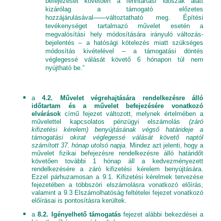
befejezését követően a fenntartási időszak alatt
kizárólag a támogató előzetes
hozzájárulásával
változtatható meg. Építési
tevékenységet tartalmazó művelet esetén a
megvalósítási hely módosítására irányuló változás-
bejelentés – a hatósági kötelezés miatt szükséges
módosítás kivételével – a támogatási döntés
véglegessé válását követő 6 hónapon túl nem
nyújtható be.”
a
4.2. Művelet végrehajtására rendelkezésre álló
időtartam és a művelet befejezésére vonatkozó
elvárások
című fejezet változott, melynek értelmében a
művelettel kapcsolatos pénzügyi elszámolás
(záró
kifizetési kérelem) benyújtásának végső határideje
a
támogatási okirat véglegessé válását követő naptól
számított
37. hónap utolsó napja.
Mindez azt jelenti, hogy a
művelet fizikai befejezésre rendelkezésre álló határidőt
követően további 1 hónap áll a kedvezményezett
rendelkezésére a záró kifizetési kérelem benyújtására.
Ezzel párhuzamosan a 9.1. Kifizetési kérelmek tervezése
fejezetében a többszöri elszámolásra vonatkozó előírás,
valamint a 9.3 Elszámolhatóság feltételei fejezet vonatkozó
előírásai is pontosításra kerültek.
a
8.2. Igényelhető támogatás
fejezet alábbi bekezdései a