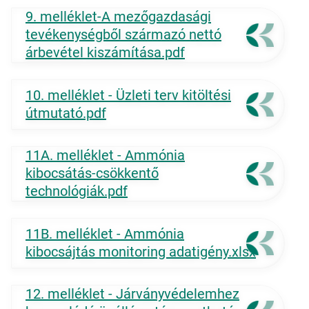
9. melléklet-A mezőgazdasági
tevékenységből származó nettó
árbevétel kiszámítása.pdf
10. melléklet - Üzleti terv kitöltési
útmutató.pdf
11A. melléklet - Ammónia
kibocsátás-csökkentő
technológiák.pdf
11B. melléklet - Ammónia
kibocsájtás monitoring adatigény.xlsx
12. melléklet - Járványvédelemhez