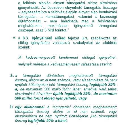
a felhívás alapján elnyert támogatási okirat birtokában
igényelhetők. Az összesen elnyerhető támogatás összege
– egybeszámítva a felhívás alapján elnyert alap beruházási
támogatást, a kamattámogatást, valamint a kezességi
díjtámogatást – nem haladhatja meg a felhívásban
meghatározott maximálisan igényelhető támogatási
összeget, azaz 5 Mrd forintot.”
a
8.3. Igényelhető előleg
fejezet újra szabályozta az
előleg igénylésére vonatkozó szabályokat az alábbiak
szerint:
„
A kedvezményezett kérelemmel előleget igényelhet,
melynek mértéke a kedvezményezett választása szerint:
a támogatási döntésben meghatározott támogatási
összeg,
illetve az el nem számolt, vagy elszámolásra be nem
nyújtott költségekre jutó támogatási összeg
legfeljebb 25%-
a,
de maximum 500 millió forint lehet, amellyel való teljes
elszámolást követően
újabb legfeljebb 25%, de maximum
500 millió forint előleg igényelhető, vagy
egy alkalommal
a támogatási döntésben meghatározott
támogatási összeg,
illetve az el nem
számolt, vagy
elszámolásra be nem nyújtott költségekre jutó támogatási
összeg
legfeljebb 50%-a lehet.