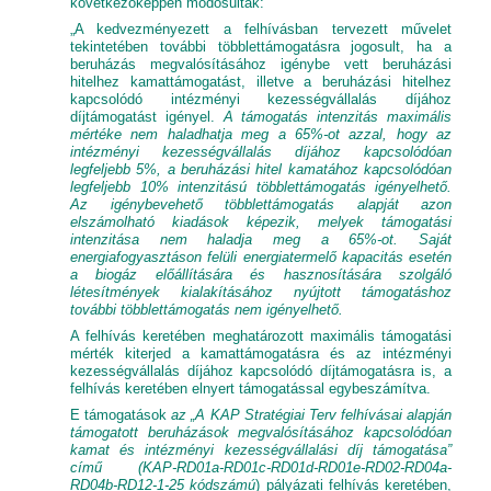
következőképpen módosultak:
„A kedvezményezett a felhívásban tervezett művelet
tekintetében további többlettámogatásra jogosult, ha a
beruházás megvalósításához igénybe vett beruházási
hitelhez kamattámogatást, illetve a beruházási hitelhez
kapcsolódó intézményi kezességvállalás díjához
díjtámogatást igényel.
A támogatás intenzitás maximális
mértéke nem haladhatja meg a 65%-ot azzal, hogy az
intézményi kezességvállalás díjához kapcsolódóan
legfeljebb 5%, a beruházási hitel kamatához kapcsolódóan
legfeljebb 10% intenzitású többlettámogatás igényelhető.
Az igénybevehető többlettámogatás alapját azon
elszámolható kiadások képezik, melyek támogatási
intenzitása nem haladja meg a 65%-ot. Saját
energiafogyasztáson felüli energiatermelő kapacitás esetén
a biogáz előállítására és hasznosítására szolgáló
létesítmények kialakításához nyújtott támogatáshoz
további többlettámogatás nem igényelhető.
A felhívás keretében meghatározott maximális támogatási
mérték kiterjed a kamattámogatásra és az intézményi
kezességvállalás díjához kapcsolódó díjtámogatásra is, a
felhívás keretében elnyert támogatással egybeszámítva.
E támogatások
az „A KAP Stratégiai Terv felhívásai alapján
támogatott beruházások megvalósításához kapcsolódóan
kamat és intézményi kezességvállalási díj támogatása”
című (KAP-RD01a-RD01c-RD01d-RD01e-RD02-RD04a-
RD04b-RD12-1-25 kódszámú
) pályázati felhívás keretében,