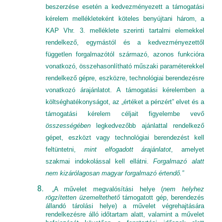
beszerzése esetén a kedvezményezett a támogatási
kérelem mellékleteként köteles benyújtani három, a
KAP Vhr. 3. melléklete szerinti tartalmi elemekkel
rendelkező, egymástól és a kedvezményezettől
független forgalmazótól származó, azonos funkcióra
vonatkozó, összehasonlítható műszaki paraméterekkel
rendelkező gépre, eszközre, technológiai berendezésre
vonatkozó árajánlatot. A támogatási kérelemben a
költséghatékonyságot, az „értéket a pénzért” elvet és a
támogatási kérelem céljait figyelembe vevő
összességében
legkedvezőbb ajánlattal rendelkező
gépet, eszközt vagy technológiai berendezést kell
feltüntetni,
mint elfogadott árajánlatot
, amelyet
szakmai indokolással kell ellátni.
Forgalmazó alatt
nem kizárólagosan magyar forgalmazó értendő.”
„A művelet megvalósítási helye (
nem helyhez
rögzítetten üzemeltethető
támogatott gép, berendezés
állandó tárolási helye) a művelet végrehajtására
rendelkezésre álló időtartam alatt, valamint a művelet