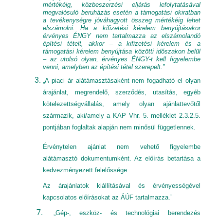
mértékéig, közbeszerzési eljárás lefolytatásával
megvalósuló beruházás esetén a támogatási okiratban
a tevékenységre jóváhagyott összeg mértékéig lehet
elszámolni. Ha a kifizetési kérelem benyújtásakor
érvényes ÉNGY nem tartalmazza az elszámolandó
építési tételt, akkor – a kifizetési kérelem és a
támogatási kérelem benyújtása közötti időszakon belül
– az utolsó olyan, érvényes ÉNGY-t kell figyelembe
venni, amelyben az építési tétel szerepelt.”
„A piaci ár alátámasztásaként nem fogadható el olyan
árajánlat, megrendelő, szerződés, utasítás, egyéb
kötelezettségvállalás, amely olyan ajánlattevőtől
származik, aki/amely a KAP Vhr. 5. melléklet 2.3.2.5.
pontjában foglaltak alapján nem minősül függetlennek.
Érvénytelen ajánlat nem vehető figyelembe
alátámasztó dokumentumként. Az előírás betartása a
kedvezményezett felelőssége.
Az árajánlatok kiállításával és érvényességével
kapcsolatos előírásokat az ÁÚF tartalmazza.”
„Gép-, eszköz- és technológiai berendezés