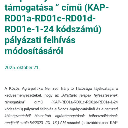
támogatása ” című (KAP-
RD01a-RD01c-RD01d-
RD01e-1-24 kódszámú)
pályázati felhívás
módosításáról
2025. október 21.
A Közös Agrárpolitika Nemzeti Irányító Hatósága tájékoztatja a
kedvezményezetteket, hogy az
„Állattartó telepek fejlesztésének
támogatása”
című (KAP-RD01a-RD01c-RD01d-RD01e-1-24
kódszámú) pályázati felhívás
a Közös Agrárpolitikából és a nemzeti
költségvetésből biztosított agrártámogatások felhasználásának
rendjéről szóló 54/2023. (IX. 13.) AM rendelet
(a továbbiakban: KAP