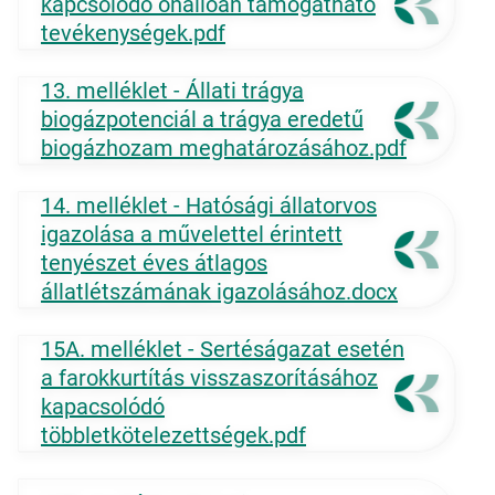
kapcsolódó önállóan támogatható
tevékenységek.pdf
13. melléklet - Állati trágya
biogázpotenciál a trágya eredetű
biogázhozam meghatározásához.pdf
14. melléklet - Hatósági állatorvos
igazolása a művelettel érintett
tenyészet éves átlagos
állatlétszámának igazolásához.docx
15A. melléklet - Sertéságazat esetén
a farokkurtítás visszaszorításához
kapacsolódó
többletkötelezettségek.pdf