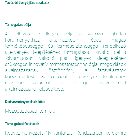
További benyújtási szakasz
-
Támogatás célja
A felhívás elsődleges célja a változó éghajlati
körülményekhez alkalmazkodni képes, magas
termőképességgel és termésbiztonsággal rendelkező
ültetvények telepítésének támogatása. További cél a
folyamatosan változó piaci igények kielégítéséhez
szükséges innovatív termesztéstechnológiai megoldások
alkalmazásának ösztönzése, a fajtaválaszték
korszerűsítése, az öntözött ültetvények területének
növelése, valamint az ökológiai művelésmód
alkalmazásának elősegítése.
Kedvezményezettek köre
Mezőgazdasági termelő
Támogatási feltételek
Kedvezményezetti Nyilvántartási Rendszerben kérelemre