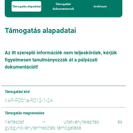
Támogatási
Támogatás alapadatai
Archivum
dokumentumok
Támogatás alapadatai
Az itt szereplő információk nem teljeskörűek, kérjük
figyelmesen tanulmányozzák át a pályázati
dokumentációt!
Támogatási kód
KAP-RD01a-RD12-1-24
Támogatás megnevezése
Kertészet – ültetvénytelepítés és
gyógynövénytermesztés támogatása