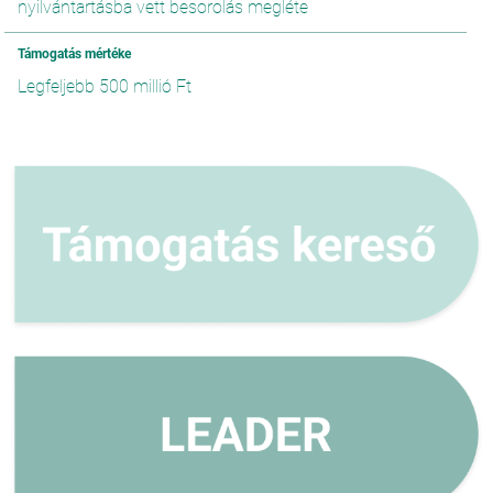
nyilvántartásba vett besorolás megléte
Támogatás mértéke
Legfeljebb 500 millió Ft