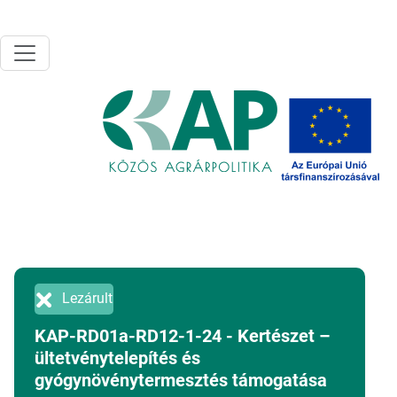
Ugrás a tartalomra
Lezárult
KAP-RD01a-RD12-1-24 - Kertészet –
ültetvénytelepítés és
gyógynövénytermesztés támogatása