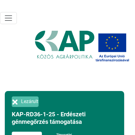
Ugrás a tartalomra
Lezárult
KAP-RD36-1-25 - Erdészeti
génmegőrzés támogatása
Támogatási