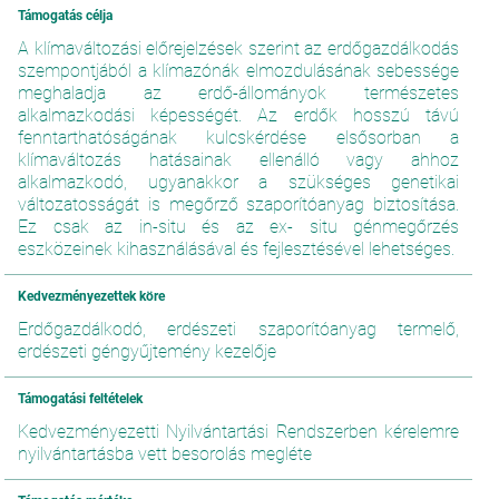
Támogatás célja
A klímaváltozási előrejelzések szerint az erdőgazdálkodás
szempontjából a klímazónák elmozdulásának sebessége
meghaladja az erdő-állományok természetes
alkalmazkodási képességét. Az erdők hosszú távú
fenntarthatóságának kulcskérdése elsősorban a
klímaváltozás hatásainak ellenálló vagy ahhoz
alkalmazkodó, ugyanakkor a szükséges genetikai
változatosságát is megőrző szaporítóanyag biztosítása.
Ez csak az in-situ és az ex- situ génmegőrzés
eszközeinek kihasználásával és fejlesztésével lehetséges.
Kedvezményezettek köre
Erdőgazdálkodó, erdészeti szaporítóanyag termelő,
erdészeti géngyűjtemény kezelője
Támogatási feltételek
Kedvezményezetti Nyilvántartási Rendszerben kérelemre
nyilvántartásba vett besorolás megléte