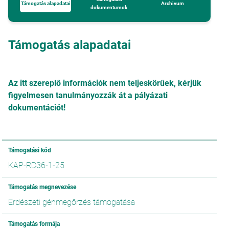
Támogatás alapadatai
Archivum
dokumentumok
Támogatás alapadatai
Az itt szereplő információk nem teljeskörűek, kérjük
figyelmesen tanulmányozzák át a pályázati
dokumentációt!
Támogatási kód
KAP-RD36-1-25
Támogatás megnevezése
Erdészeti génmegőrzés támogatása
Támogatás formája