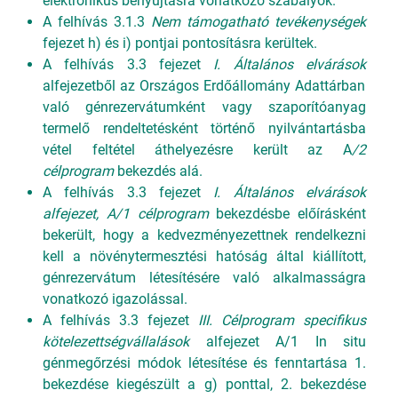
elektronikus benyújtásra vonatkozó szabályok.
A felhívás 3.1.3
Nem támogatható tevékenységek
fejezet
h) és i) pontjai pontosításra kerültek.
A felhívás 3.3 fejezet
I. Általános elvárások
alfejezetből az Országos Erdőállomány Adattárban
való génrezervátumként vagy szaporítóanyag
termelő rendeltetésként történő nyilvántartásba
vétel feltétel áthelyezésre került az A
/2
célprogram
bekezdés alá.
A felhívás 3.3 fejezet
I. Általános elvárások
alfejezet, A/1 célprogram
bekezdésbe előírásként
bekerült, hogy a kedvezményezettnek rendelkezni
kell a növénytermesztési hatóság által kiállított,
génrezervátum létesítésére való alkalmasságra
vonatkozó igazolással.
A felhívás 3.3 fejezet
III. Célprogram specifikus
kötelezettségvállalások
alfejezet A/1 In situ
génmegőrzési módok létesítése és fenntartása 1.
bekezdése kiegészült a g) ponttal, 2. bekezdése