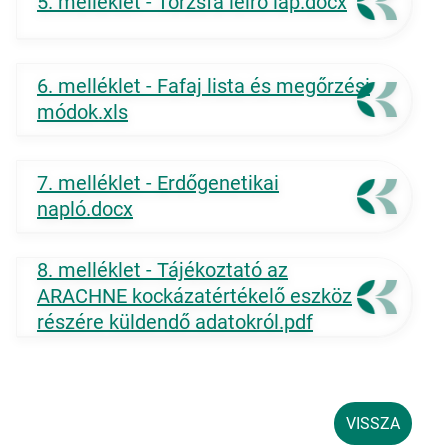
5. melléklet - Törzsfa leíró lap.docx
6. melléklet - Fafaj lista és megőrzési
módok.xls
7. melléklet - Erdőgenetikai
napló.docx
8. melléklet - Tájékoztató az
ARACHNE kockázatértékelő eszköz
részére küldendő adatokról.pdf
VISSZA