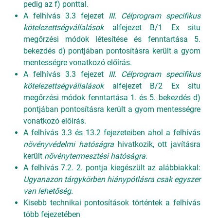
pedig az f) ponttal.
A felhívás 3.3 fejezet
III. Célprogram specifikus
kötelezettségvállalások
alfejezet B/1 Ex situ
megőrzési módok létesítése és fenntartása 5.
bekezdés d) pontjában pontosításra került a gyom
mentességre vonatkozó előírás.
A felhívás 3.3 fejezet
III. Célprogram specifikus
kötelezettségvállalások
alfejezet B/2 Ex situ
megőrzési módok fenntartása 1. és 5. bekezdés d)
pontjában pontosításra került a gyom mentességre
vonatkozó előírás.
A felhívás 3.3 és 13.2 fejezeteiben ahol a felhívás
növényvédelmi hatóságra
hivatkozik, ott javításra
került
növénytermesztési hatóságra
.
A felhívás 7.2. 2. pontja kiegészült az alábbiakkal:
Ugyanazon tárgykörben hiánypótlásra csak egyszer
van lehetőség.
Kisebb technikai pontosítások történtek a felhívás
több fejezetében