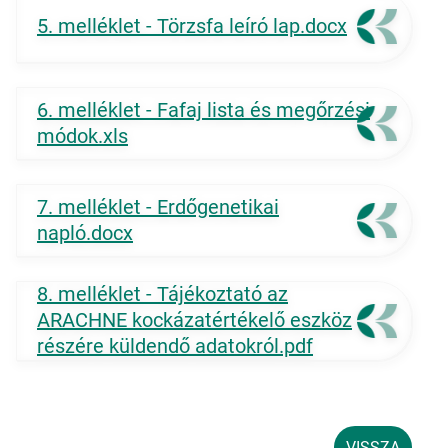
5. melléklet - Törzsfa leíró lap.docx
6. melléklet - Fafaj lista és megőrzési
módok.xls
7. melléklet - Erdőgenetikai
napló.docx
8. melléklet - Tájékoztató az
ARACHNE kockázatértékelő eszköz
részére küldendő adatokról.pdf
VISSZA