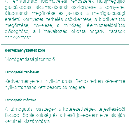
A fenntartható földművelési rendszerek (talajmegújító
gazdálkodás) alkalmazásának ösztönzése, a környezet
állapotának megőrzése és javítása, a mezőgazdasági
eredetű környezeti terhelés csökkentése, a biodiverzitás
megőrzése, növelése, a minőségi élelmiszerelőállítás
elősegítése, a klímaváltozás okozta negatív hatások
csökkentése
Kedvezményezettek köre
Mezőgazdasági termelő
Támogatási feltételek
Kedvezményezetti Nyilvántartási Rendszerben kérelemre
nyilvántartásba vett besorolás megléte
Támogatás mértéke
A támogatási összegek a kötelezettségek teljesítéséből
fakadó többletköltség és a kieső jövedelem elve alapján
kerülnek kiszámításra.