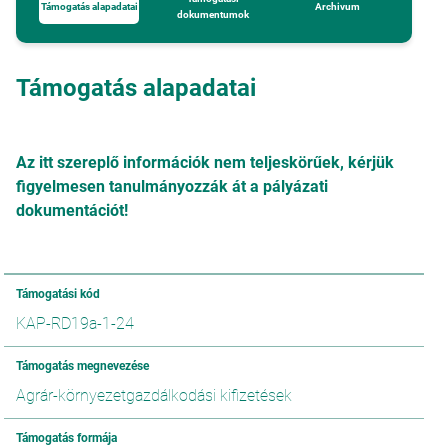
Támogatás alapadatai
Archivum
dokumentumok
Támogatás alapadatai
Az itt szereplő információk nem teljeskörűek, kérjük
figyelmesen tanulmányozzák át a pályázati
dokumentációt!
Támogatási kód
KAP-RD19a-1-24
Támogatás megnevezése
Agrár-környezetgazdálkodási kifizetések
Támogatás formája