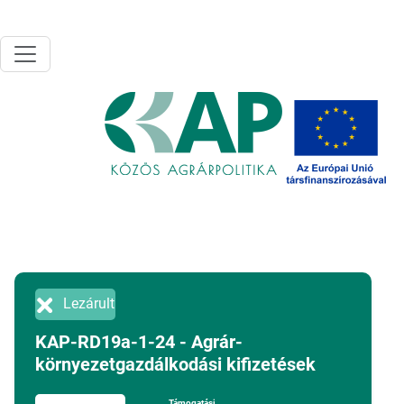
Ugrás a tartalomra
Lezárult
KAP-RD19a-1-24 - Agrár-
környezetgazdálkodási kifizetések
Támogatási