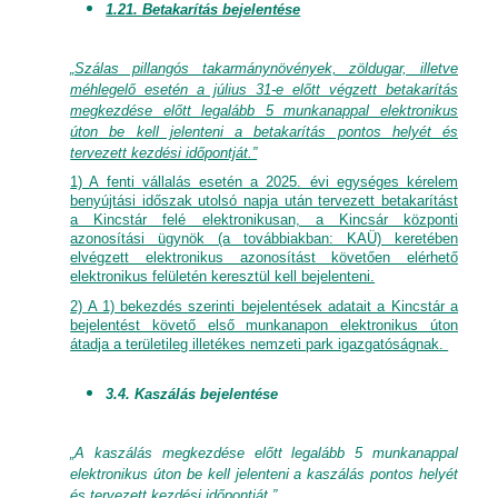
1.21. Betakarítás bejelentése
„Szálas pillangós takarmánynövények, zöldugar, illetve
méhlegelő esetén a július 31-e előtt végzett betakarítás
megkezdése előtt legalább 5 munkanappal elektronikus
úton be kell jelenteni a betakarítás pontos helyét és
tervezett kezdési időpontját.”
1) A fenti vállalás esetén a 2025. évi egységes kérelem
benyújtási időszak utolsó napja után tervezett betakarítást
a Kincstár felé elektronikusan, a Kincsár központi
azonosítási ügynök (a továbbiakban: KAÜ) keretében
elvégzett elektronikus azonosítást követően elérhető
elektronikus felületén keresztül kell bejelenteni.
2) A 1) bekezdés szerinti bejelentések adatait a Kincstár a
bejelentést követő első munkanapon elektronikus úton
átadja a területileg illetékes nemzeti park igazgatóságnak.
3.4. Kaszálás bejelentése
„A kaszálás megkezdése előtt legalább 5 munkanappal
elektronikus úton be kell jelenteni a kaszálás pontos helyét
és tervezett kezdési időpontját.”