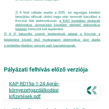
2) A fenti vállalás esetén a 2025. évi egységes kérelem
benyújtási időszak utolsó napja után tervezett kaszálást a
Kincstár felé elektronikusan,
a KAÜ keretében elvégzett
elektronikus azonosítást követően elérhető elektronikus
felületén
keresztül kell bejelenteni.
3) A 2) bekezdés szerinti bejelentések adatait a Kincstár a
bejelentést követő első munkanapon elektronikus úton átadja
a területileg illetékes nemzeti park igazgatóságnak.
Pályázati felhívás előző verziója
KAP-RD19a-1-24 Agrár-
környezetgazdálkodási
kifizetések.pdf