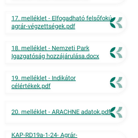
17. melléklet - Elfogadható felsőfokú
agrár-végzettségek.pdf
18. melléklet - Nemzeti Park
Igazgatóság hozzájárulása.docx
19. melléklet - Indikátor
célértékek.pdf
20. melléklet - ARACHNE adatok.pdf
KAP-RD19a-1-24- Agrár-