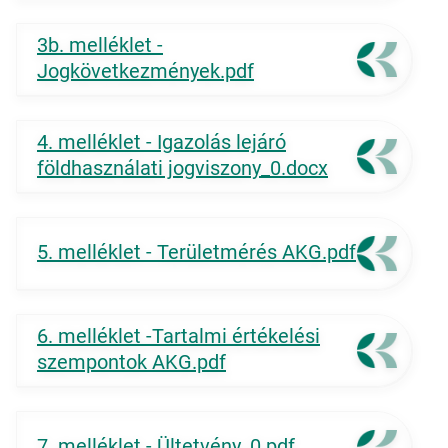
3b. melléklet -
Jogkövetkezmények.pdf
4. melléklet - Igazolás lejáró
földhasználati jogviszony_0.docx
5. melléklet - Területmérés AKG.pdf
6. melléklet -Tartalmi értékelési
szempontok AKG.pdf
7. melléklet - Ültetvény_0.pdf