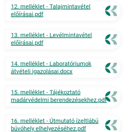
12. melléklet - Talajmintavétel
előírásai.pdf
13. melléklet - Levélmintavétel
előírásai.pdf
14. melléklet - Laboratóriumok
átvételi igazolásai.docx
15. melléklet - Tájékoztató
madárvédelmi berendezésekhez.pdf
16. melléklet - Útmutató ízeltlábú
búvóhely elhelyezéséhez.pdf