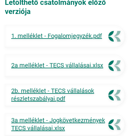
Letölthető csatolmányok előző
verziója
1. melléklet - Fogalomjegyzék.pdf
2a melléklet - TECS vállalásai.xlsx
2b. melléklet - TECS vállalások
részletszabályai.pdf
3a melléklet - Jogkövetkezmények
TECS vállalásai.xlsx