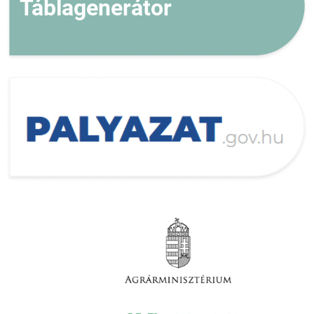
Táblagenerátor