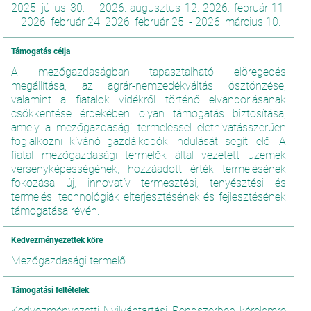
2025. július 30. – 2026. augusztus 12. 2026. február 11.
– 2026. február 24. 2026. február 25. - 2026. március 10.
Támogatás célja
A mezőgazdaságban tapasztalható elöregedés
megállítása, az agrár-nemzedékváltás ösztönzése,
valamint a fiatalok vidékről történő elvándorlásának
csökkentése érdekében olyan támogatás biztosítása,
amely a mezőgazdasági termeléssel élethivatásszerűen
foglalkozni kívánó gazdálkodók indulását segíti elő. A
fiatal mezőgazdasági termelők által vezetett üzemek
versenyképességének, hozzáadott érték termelésének
fokozása új, innovatív termesztési, tenyésztési és
termelési technológiák elterjesztésének és fejlesztésének
támogatása révén.
Kedvezményezettek köre
Mezőgazdasági termelő
Támogatási feltételek
Kedvezményezetti Nyilvántartási Rendszerben kérelemre