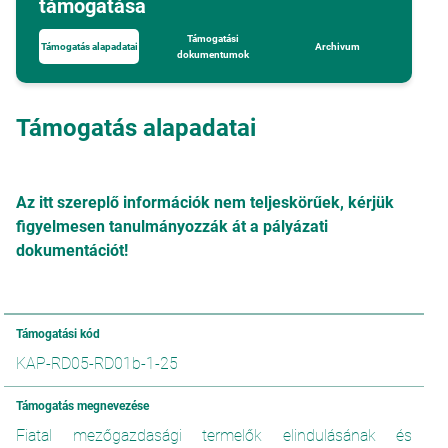
támogatása
Támogatási
Támogatás alapadatai
Archivum
dokumentumok
Támogatás alapadatai
Az itt szereplő információk nem teljeskörűek, kérjük
figyelmesen tanulmányozzák át a pályázati
dokumentációt!
Támogatási kód
KAP-RD05-RD01b-1-25
Támogatás megnevezése
Fiatal mezőgazdasági termelők elindulásának és