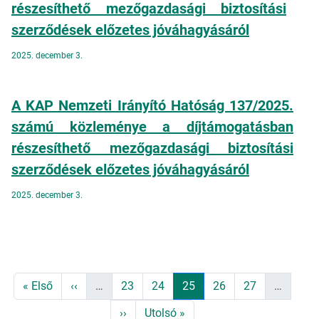
részesíthető mezőgazdasági biztosítási
szerződések előzetes jóváhagyásáról
2025. december 3.
A KAP Nemzeti Irányító Hatóság 137/2025.
számú közleménye a díjtámogatásban
részesíthető mezőgazdasági biztosítási
szerződések előzetes jóváhagyásáról
2025. december 3.
Oldalszámozás
Első oldal
Előző oldal
Page
Page
Jelenlegi oldal
Page
Page
« Első
‹‹
…
23
24
25
26
27
…
Következő oldal
Utolsó oldal
››
Utolsó »