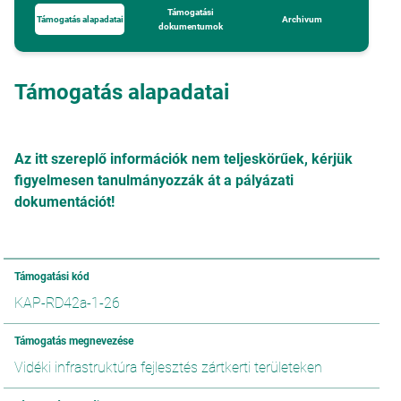
Támogatási
Támogatás alapadatai
Archivum
dokumentumok
Támogatás alapadatai
Az itt szereplő információk nem teljeskörűek, kérjük
figyelmesen tanulmányozzák át a pályázati
dokumentációt!
Támogatási kód
KAP-RD42a-1-26
Támogatás megnevezése
Vidéki infrastruktúra fejlesztés zártkerti területeken