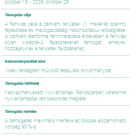
október 15. - 2026. október 28.
Támogatás célja
A felhívás célja a zártkerti területek (1. melléklet szerint)
fejlesztése és mezőgazdasági hasznosításuk elősegítése.
A zártkerti életforma fennmaradása érdekében a felhívás
olyan kisléptékű fejlesztéseket támogat, amelyek
hozzájárulnak e területek fejlődéséhez
Kedvezményezettek köre
Vidéki térségben működő települési önkormányzat
Támogatási feltételek
Kedvezményezetti Nyilvántartási Rendszerben kérelemre
nyilvántartásba vett besorolás megléte
Támogatás mértéke
A támogatás maximális mértéke az összes elszámolható
költség 95 %-a.