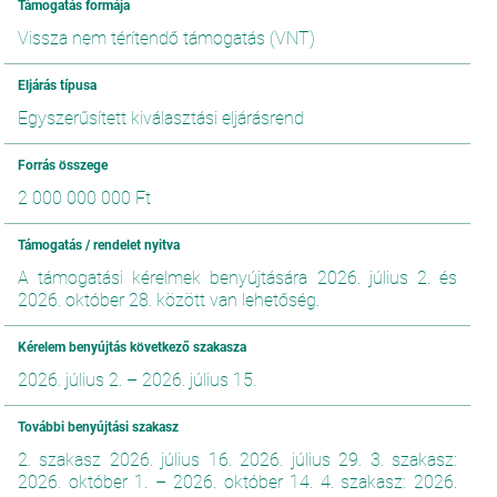
Támogatás formája
Vissza nem térítendő támogatás (VNT)
Eljárás típusa
Egyszerűsített kiválasztási eljárásrend
Forrás összege
2 000 000 000 Ft
Támogatás / rendelet nyitva
A támogatási kérelmek benyújtására 2026. július 2. és
2026. október 28. között van lehetőség.
Kérelem benyújtás következő szakasza
2026. július 2.
–
2026. július 15.
További benyújtási szakasz
2. szakasz 2026. július 16. 2026. július 29. 3. szakasz:
2026. október 1. – 2026. október 14. 4. szakasz: 2026.