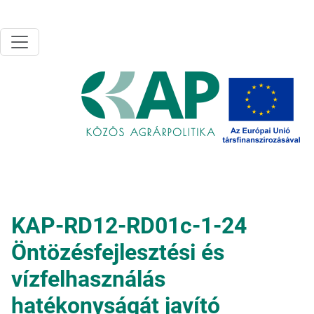
Ugrás a tartalomra
KAP-RD12-RD01c-1-24
Öntözésfejlesztési és
vízfelhasználás
hatékonyságát javító