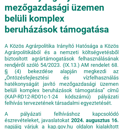
mezőgazdasági üzemen
belüli komplex
beruházások támogatása
A Közös Agrárpolitika Irányító Hatósága a Közös
Agrárpolitikából és a nemzeti költségvetésből
biztosított agrártámogatások felhasználásának
rendjéről szóló 54/2023. (IX.13.) AM rendelet 68.
§ (4) bekezdése alapján megkezdi az
„Öntözésfejlesztési és vízfelhasználás
hatékonyságát javító mezőgazdasági üzemen
belüli komplex beruházások támogatása” című
(KAP-RD12-RD01c-1-24 kódszámú) pályázati
felhívás tervezetének társadalmi egyeztetését.
A pályázati felhíváshoz kapcsolódó
észrevételeket, javaslatokat
2024. augusztus 16.
napjáig várjuk a
kap.gov.hu
oldalon kialakított