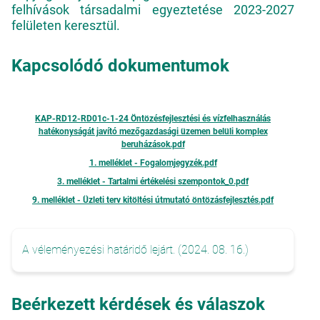
felhívások társadalmi egyeztetése 2023-2027
felületen keresztül.
Kapcsolódó dokumentumok
KAP-RD12-RD01c-1-24 Öntözésfejlesztési és vízfelhasználás
hatékonyságát javító mezőgazdasági üzemen belüli komplex
beruházások.pdf
1. melléklet - Fogalomjegyzék.pdf
3. melléklet - Tartalmi értékelési szempontok_0.pdf
9. melléklet - Üzleti terv kitöltési útmutató öntözásfejlesztés.pdf
A véleményezési határidő lejárt. (2024. 08. 16.)
Beérkezett kérdések és válaszok