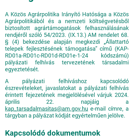
A Közös Agrárpolitika Irányító Hatósága a Közös
Agrárpolitikából és a nemzeti költségvetésből
biztosított agrártámogatások felhasználásának
rendjéről szóló 54/2023. (IX.13.) AM rendelet 68.
§ (4) bekezdése alapján megkezdi „Állattartó
telepek fejlesztésének támogatása” című (KAP-
RD01a-RD01c-RD01d-RD01e-1-24 kódszámú)
pályázati felhívás tervezetének társadalmi
egyeztetését.
A pályázati felhíváshoz kapcsolódó
észrevételeket, javaslatokat a pályázati felhívás
érintett fejezetének megjelölésével várjuk 2024.
április 22. napjáig a
kap_tarsadalmasitas@am.gov.hu
e-mail címre, a
tárgyban a pályázat kódját egyértelműen jelölve.
Kapcsolódó dokumentumok