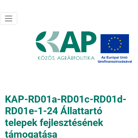
Ugrás a tartalomra
KAP-RD01a-RD01c-RD01d-
RD01e-1-24 Állattartó
telepek fejlesztésének
támogatása