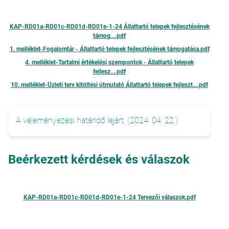
KAP-RD01a-RD01c-RD01d-RD01e-1-24 Állattartó telepek fejlesztésének
támog....pdf
1. melléklet-Fogalomtár - Állattartó telepek fejlesztésének támogatása.pdf
4. melléklet-Tartalmi értékelési szempontok - Állattartó telepek
fejlesz....pdf
10. melléklet-Üzleti terv kitöltési útmutató Állattartó telepek fejleszt....pdf
A véleményezési határidő lejárt. (2024. 04. 22.)
Beérkezett kérdések és válaszok
KAP-RD01a-RD01c-RD01d-RD01e-1-24 Tervezői válaszok.pdf