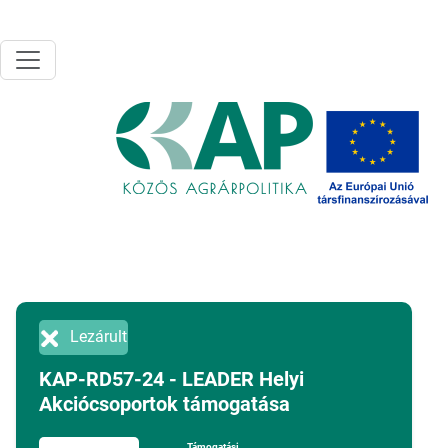
Ugrás a tartalomra
Lezárult
KAP-RD57-24 - LEADER Helyi
Akciócsoportok támogatása
Támogatási