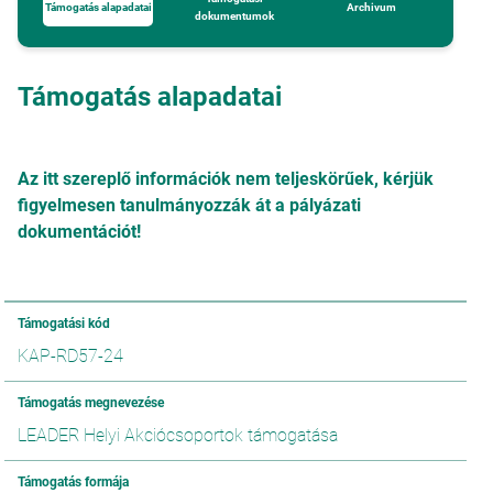
Támogatás alapadatai
Archivum
dokumentumok
Támogatás alapadatai
Az itt szereplő információk nem teljeskörűek, kérjük
figyelmesen tanulmányozzák át a pályázati
dokumentációt!
Támogatási kód
KAP-RD57-24
Támogatás megnevezése
LEADER Helyi Akciócsoportok támogatása
Támogatás formája