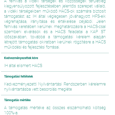
A felhívás a vidéki térségek és közösségek területileg
kiegyensúlyozott fejlesztésében jelentős szerepet vállaló,
a vidéki térségekben működő HACS-ok számára biztosít
támogatást az IH által véglegesen jóváhagyott HFS-eik
végrehajtása, irányítása és értékelése céljából. Jelen
felhívás keretében kerülnek meghatározásra a HACS-csal
szembeni elvárások és a HACS feladatai a KAP ST
időszakában, továbbá a támogatási kérelem alapján
létrejött támogatási okiratban kerülnek rögzítésre a HACS
működési és fejlesztési forrásai.
Kedvezményezettek köre
IH által elismert HACS
Támogatási feltételek
Kedvezményezetti Nyilvántartási Rendszerben kérelemre
nyilvántartásba vett besorolás megléte
Támogatás mértéke
A támogatás mértéke az összes elszámolható költség
100%-a.