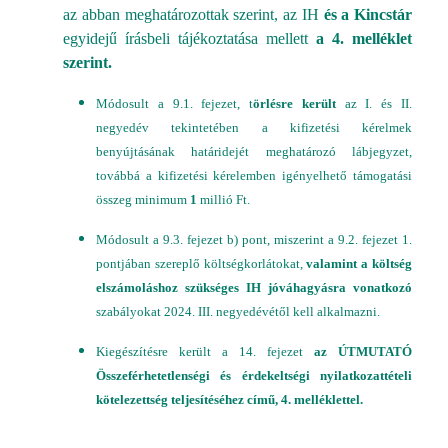
az abban meghatározottak szerint, az IH
és a Kincstár
egyidejű írásbeli tájékoztatása mellett
a 4. melléklet
szerint.
Módosult a 9.1. fejezet, t
örlésre került
az I. és II.
negyedév tekintetében a kifizetési kérelmek
benyújtásának határidejét meghatározó lábjegyzet,
továbbá a kifizetési kérelemben igényelhető támogatási
összeg minimum
1
millió Ft.
Módosult a 9.3. fejezet b) pont, miszerint a 9.2. fejezet 1.
pontjában szereplő költségkorlátokat,
valamint a költség
elszámoláshoz szükséges IH jóváhagyásra vonatkozó
szabályokat 2024. III. negyedévétől kell alkalmazni.
Kiegészítésre került a 14. fejezet
az ÚTMUTATÓ
Összeférhetetlenségi és érdekeltségi nyilatkozattételi
kötelezettség teljesítéséhez című, 4. melléklettel.