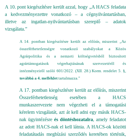
A 10. pont kiegészítésre került azzal, hogy „A HACS feladata
a kedvezményezettre vonatkozó – a cégnyilvántartásban,
illetve az ingatlan-nyilvántartásban szereplő – adatok
vizsgálata.”
A 14. pontban kiegészítésre került az előírás, miszerint „Az
összeférhetetlenségre vonatkozó szabályokat a Közös
Agrárpolitika és a nemzeti költségvetésből biztosított
agrártámogatások végrehajtásának szervezetéről és
intézményeiről szóló 601/2022. (XII. 28.) Korm. rendelet 5. §,
továbbá a 4. melléklet
tartalmazza.”
A 17. pontban kiegészítésre került az előírás, miszerint
Összeférhetetlenség esetében a HACS
munkaszervezete nem végezheti el a támogatási
kérelem vizsgálatát, azt át kell adni egy másik HACS-
nak ügyintézésre
és döntéshozatalra
, amely feladatot
az adott HACS-nak el kell látnia. A HACS-ok közötti
feladatátadás megbízási szerződés keretében történik,