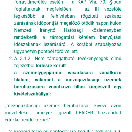
forráskimerülés esetén – a KAP Vhr. 70. §-ban
foglaltaknak megfelelően – az IH vezetője
legkésőbb a felhívásban rögzített szakasz
zárásának időpontját megelőző ötödik napon külön
Nemzeti Irányító Hatósági közleményben
rendelkezik a támogatási kérelem benyújtási
időszakának lezárásáról. A korábbi szabályozás
ugyanezen pontból törölve lett.
A 3.1.2. Nem támogatható tevékenységek című
fejezetből
törlésre került
a személygépjármű vásárlására vonatkozó
tilalom, valamint a mezőgazdasági üzemek
beruházásaira vonatkozó tiltás kiegészült egy
kivételszabállyal:
„mezőgazdasági üzemek beruházásai, kivéve azon
műveleteket, amelyek igazolt LEADER hozzáadott
értékkel rendelkeznek”.
Kiegészítésre és pontosításra került a felhívás 3.3.