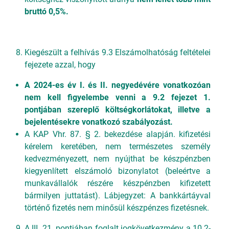
bruttó 0,5%.
Kiegészült a felhívás 9.3 Elszámolhatóság feltételei
fejezete azzal, hogy
A 2024-es év I. és II. negyedévére vonatkozóan
nem kell figyelembe venni a 9.2 fejezet 1.
pontjában szereplő költségkorlátokat, illetve a
bejelentésekre vonatkozó szabályozást.
A KAP Vhr. 87. § 2. bekezdése alapján. kifizetési
kérelem keretében, nem természetes személy
kedvezményezett, nem nyújthat be készpénzben
kiegyenlített elszámoló bizonylatot (beleértve a
munkavállalók részére készpénzben kifizetett
bármilyen juttatást). Lábjegyzet: A bankkártáyval
történő fizetés nem minősül készpénzes fizetésnek.
A III. 21. pontjában foglalt jogkövetkezmény a 10.2-