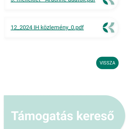
12_2024 IH közlemény_0.pdf
VISSZA