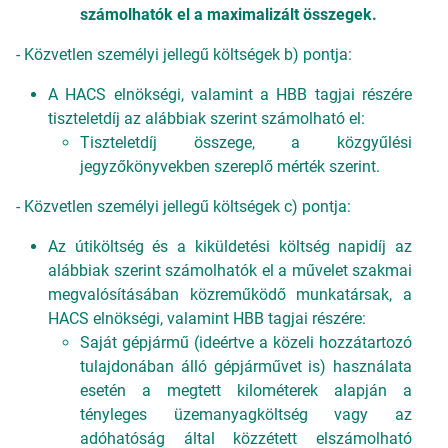
számolhatók el a maximalizált összegek.
- Közvetlen személyi jellegű költségek b) pontja:
A HACS elnökségi, valamint a HBB tagjai részére
tiszteletdíj az alábbiak szerint számolható el:
Tiszteletdíj összege, a közgyűlési
jegyzőkönyvekben szereplő mérték szerint.
- Közvetlen személyi jellegű költségek c) pontja:
Az útiköltség és a kiküldetési költség napidíj az
alábbiak szerint számolhatók el a művelet szakmai
megvalósításában közreműködő munkatársak, a
HACS elnökségi, valamint HBB tagjai részére:
Saját gépjármű (ideértve a közeli hozzátartozó
tulajdonában álló gépjárművet is) használata
esetén a megtett kilométerek alapján a
tényleges üzemanyagköltség vagy az
adóhatóság által közzétett elszámolható