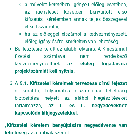
a művelet keretében igényelt előleg esetében,
az igénylését követően benyújtott első
kifizetési kérelemben annak teljes összegével
el kell számolni;
ha az előleggel elszámol a kedvezményezett,
előleg igénylésére ismételten van lehetőség.
Beillesztésre került az alábbi elvárás:
A Kincstárnál
fizetési számlával nem rendelkező
kedvezményezettnek
az előleg fogadására
projektszámlát kell nyitnia.
A
9.1. Kifizetési kérelmek tervezése című fejezet
a korábbi, folyamatos elszámolási lehetőség
biztosítása helyett az alábbi kiegészítéseket
tartalmazza, az
I. és II. negyedévekhez
kapcsolódó lábjegyzetekkel
:
„
Kifizetési kérelem benyújtására negyedévente van
lehetőség
az alábbiak szerint: