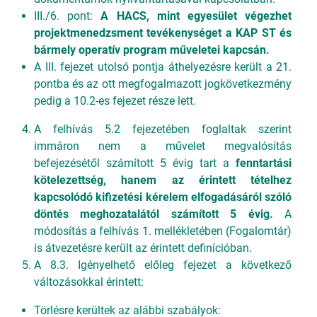
III./6. pont:
A HACS, mint egyesület végezhet
projektmenedzsment tevékenységet
a KAP ST és
bármely operatív program műveletei kapcsán.
A III. fejezet utolsó pontja áthelyezésre került a 21.
pontba és az ott megfogalmazott jogkövetkezmény
pedig a 10.2-es fejezet része lett.
A felhívás 5.2 fejezetében foglaltak szerint
immáron nem a művelet megvalósítás
befejezésétől számított 5 évig tart a
fenntartási
kötelezettség, hanem az érintett tételhez
kapcsolódó kifizetési kérelem elfogadásáról szóló
döntés meghozatalától számított 5 évig.
A
módosítás a felhívás 1. mellékletében (Fogalomtár)
is átvezetésre került az érintett definícióban.
A 8.3. Igényelhető előleg fejezet a következő
változásokkal érintett:
Törlésre kerültek az alábbi szabályok: