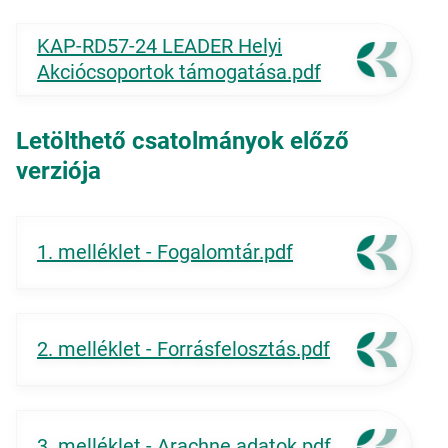
KAP-RD57-24 LEADER Helyi
Akciócsoportok támogatása.pdf
Letölthető csatolmányok előző
verziója
1. melléklet - Fogalomtár.pdf
2. melléklet - Forrásfelosztás.pdf
3. melléklet - Arachne adatok.pdf