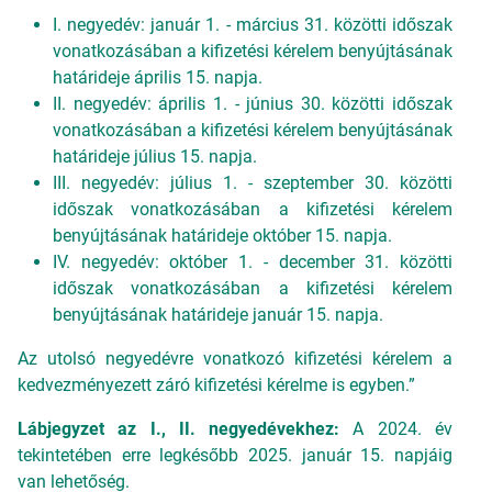
I. negyedév: január 1. - március 31. közötti időszak
vonatkozásában a kifizetési kérelem benyújtásának
határideje április 15. napja.
II. negyedév: április 1. - június 30. közötti időszak
vonatkozásában a kifizetési kérelem benyújtásának
határideje július 15. napja.
III. negyedév: július 1. - szeptember 30. közötti
időszak vonatkozásában a kifizetési kérelem
benyújtásának határideje október 15. napja.
IV. negyedév: október 1. - december 31. közötti
időszak vonatkozásában a kifizetési kérelem
benyújtásának határideje január 15. napja.
Az utolsó negyedévre vonatkozó kifizetési kérelem a
kedvezményezett záró kifizetési kérelme is egyben.”
Lábjegyzet az I., II. negyedévekhez:
A 2024. év
tekintetében erre legkésőbb 2025. január 15. napjáig
van lehetőség.