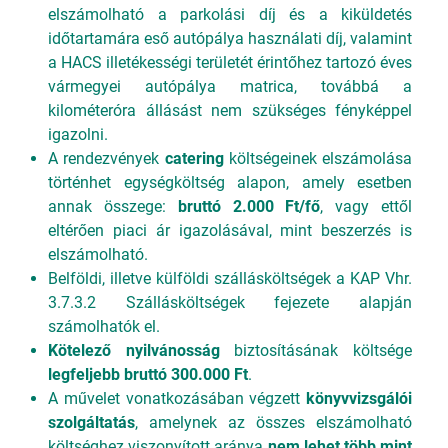
elszámolható a parkolási díj és a kiküldetés
időtartamára eső autópálya használati díj, valamint
a HACS illetékességi területét érintőhez tartozó éves
vármegyei autópálya matrica, továbbá a
kilométeróra állásást nem szükséges fényképpel
igazolni.
A rendezvények
catering
költségeinek elszámolása
történhet egységköltség alapon, amely esetben
annak összege:
bruttó 2.000 Ft/fő
, vagy ettől
eltérően piaci ár igazolásával, mint beszerzés is
elszámolható.
Belföldi, illetve külföldi szállásköltségek a KAP Vhr.
3.7.3.2 Szállásköltségek fejezete alapján
számolhatók el.
Kötelező nyilvánosság
biztosításának költsége
legfeljebb bruttó 300.000 Ft
.
A művelet vonatkozásában végzett
könyvvizsgálói
szolgáltatás
, amelynek az összes elszámolható
költséghez viszonyított aránya
nem lehet több mint