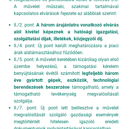
A művelet műszaki, szakmai tartalmával
kapcsolatos elvárások fejezete az alábbiak szerint:
II./2. pont:
A három árajánlatra vonatkozó elvárás
alól kivétel képeznek a hatósági igazgatási,
szolgáltatási díjak, illetékek, közjegyzői díj.
II./4. pont: Új pont került meghatározásra a piaci
árak alátámasztásához fűződően.
II./5. pont: A művelet keretében kizárólag olyan első
üzembe helyezésű, a támogatási kérelem
benyújtásának évétől számított
legfeljebb három
éve gyártott gépek, eszközök, technológiai
berendezések beszerzése
támogatható, amely a
támogatható tevékenység megvalósítását
szolgálja.
II./7. pont: Új pont lett beillesztve a művelet
megvalósítását szolgáló gazdasági események
megtörténtét hitelesen igazoló eredeti
dokumentumok nyilvántartásával kapcsolatban.