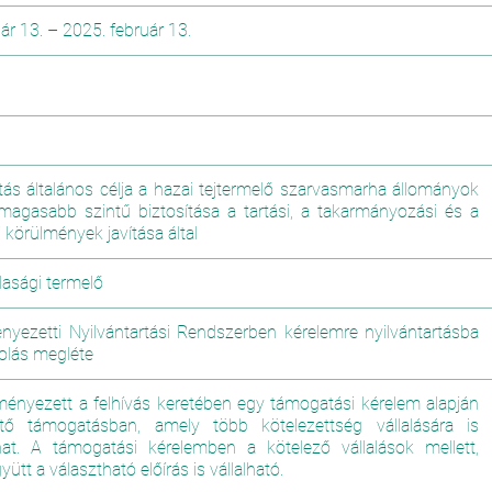
ár 13.
–
2025. február 13.
ás általános célja a hazai tejtermelő szarvasmarha állományok
 magasabb szintű biztosítása a tartási, a takarmányozási és a
körülmények javítása által
sági termelő
yezetti Nyilvántartási Rendszerben kérelemre nyilvántartásba
olás megléte
ényezett a felhívás keretében egy támogatási kérelem alapján
ető támogatásban, amely több kötelezettség vállalására is
at. A támogatási kérelemben a kötelező vállalások mellett,
ütt a választható előírás is vállalható.