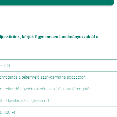
eljeskörűek, kérjük figyelmesen tanulmányozzák át a
-1-24
i támogatás a tejtermelő szarvasmarha ágazatban
m térítendő egységköltség alapú átalány támogatás
tett kiválasztási eljárásrend
0 000 Ft