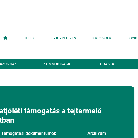
Fő navigáció
HÍREK
E-ÜGYINTÉZÉS
KAPCSOLAT
GYIK
YÁZÓKNAK
KOMMUNIKÁCIÓ
TUDÁSTÁR
tjóléti támogatás a tejtermelő
tban
Támogatási dokumentumok
Archivum