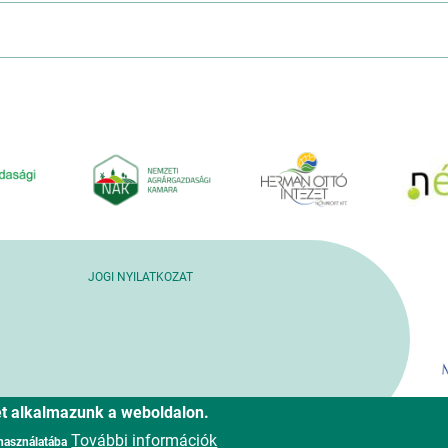
JOGI NYILATKOZAT
ket alkalmazunk a weboldalon.
További információk
 használatába