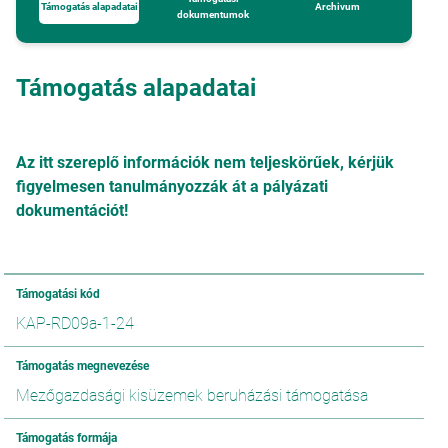
Támogatás alapadatai
Archivum
dokumentumok
Támogatás alapadatai
Az itt szereplő információk nem teljeskörűek, kérjük
figyelmesen tanulmányozzák át a pályázati
dokumentációt!
Támogatási kód
KAP-RD09a-1-24
Támogatás megnevezése
Mezőgazdasági kisüzemek beruházási támogatása
Támogatás formája