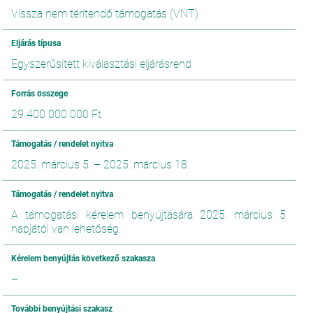
Vissza nem térítendő támogatás (VNT)
Eljárás típusa
Egyszerűsített kiválasztási eljárásrend
Forrás összege
29 400 000 000 Ft
Támogatás / rendelet nyitva
2025. március 5.
–
2025. március 18.
Támogatás / rendelet nyitva
A támogatási kérelem benyújtására 2025. március 5.
napjától van lehetőség.
Kérelem benyújtás következő szakasza
–
További benyújtási szakasz