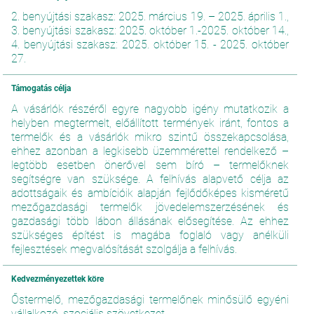
2. benyújtási szakasz: 2025. március 19. – 2025. április 1.,
3. benyújtási szakasz: 2025. október 1.-2025. október 14.,
4. benyújtási szakasz: 2025. október 15. - 2025. október
27.
Támogatás célja
A vásárlók részéről egyre nagyobb igény mutatkozik a
helyben megtermelt, előállított termények iránt, fontos a
termelők és a vásárlók mikro szintű összekapcsolása,
ehhez azonban a legkisebb üzemmérettel rendelkező –
legtöbb esetben önerővel sem bíró – termelőknek
segítségre van szüksége. A felhívás alapvető célja az
adottságaik és ambícióik alapján fejlődőképes kisméretű
mezőgazdasági termelők jövedelemszerzésének és
gazdasági több lábon állásának elősegítése. Az ehhez
szükséges építést is magába foglaló vagy anélküli
fejlesztések megvalósítását szolgálja a felhívás.
Kedvezményezettek köre
Őstermelő, mezőgazdasági termelőnek minősülő egyéni
vállalkozó, szociális szövetkezet