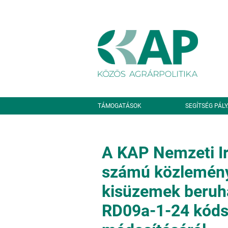
Ugrás a tartalomra
Másodlagos navigáció
TÁMOGATÁSOK
SEGÍTSÉG PÁL
A KAP Nemzeti Ir
számú közlemény
kisüzemek beruh
RD09a-1-24 kódsz