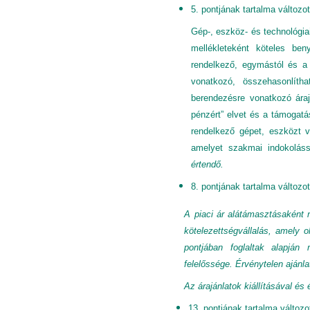
5. pontjának tartalma változot
Gép-, eszköz- és technológi
mellékleteként köteles ben
rendelkező, egymástól és a
vonatkozó, összehasonlítha
berendezésre vonatkozó áraj
pénzért” elvet és a támogatá
rendelkező gépet, eszközt va
amelyet szakmai indokolássa
értendő.
8. pontjának tartalma változot
A piaci ár alátámasztásaként 
kötelezettségvállalás, amely o
pontjában foglaltak alapján
felelőssége. Érvénytelen aján
Az árajánlatok kiállításával é
13. pontjának tartalma változot