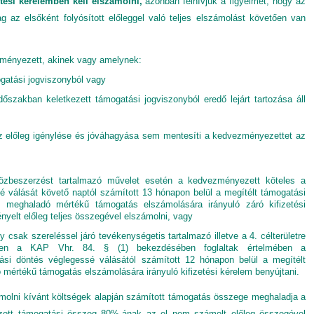
etési kérelemben kell elszámolni,
azonban felhívjuk a figyelmet, hogy
az
lag az elsőként folyósított előleggel való teljes elszámolást követően van
zményezett, akinek vagy amelynek:
ogatási jogviszonyból vagy
szakban keletkezett támogatási jogviszonyból eredő lejárt tartozása áll
 az előleg igénylése és jóváhagyása sem mentesíti a kedvezményezettet az
özbeszerzést tartalmazó művelet esetén a kedvezményezett köteles a
 válását követő naptól számított 13 hónapon belül a megítélt támogatási
meghaladó mértékű támogatás elszámolására irányuló záró kifizetési
ényelt előleg teljes összegével elszámolni, vagy
 csak szereléssel járó tevékenységetis tartalmazó illetve a 4. célterületre
ben a KAP Vhr. 84. § (1) bekezdésében foglaltak értelmében a
si döntés véglegessé válásától számított 12 hónapon belül a megítélt
értékű támogatás elszámolására irányuló kifizetési kérelem benyújtani.
molni kívánt költségek alapján számított támogatás összege meghaladja a
zott támogatási összeg 80%-ának az el nem számolt előleg összegével