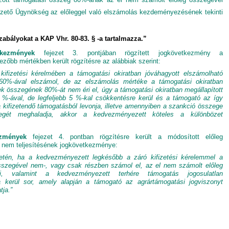
fizető Ügynökség az előleggel való elszámolás kezdeményezésének tekinti
abályokat a KAP Vhr. 80-83. § -a tartalmazza.”
tkezmények
fejezet 3. pontjában rögzített jogkövetkezmény a
őbb mértékben került rögzítésre az alábbiak szerint:
ifizetési kérelmében a támogatási okiratban jóváhagyott elszámolható
60%-ával elszámol, de az elszámolás mértéke a támogatási okiratban
k összegének 80%-át nem éri el, úgy a támogatási okiratban megállapított
%-ával, de legfeljebb 5 %-kal csökkentésre kerül és a támogató az így
 kifizetendő támogatásból levonja, illetve amennyiben a szankció összege
zegét meghaladja, akkor a kedvezményezett köteles a különbözet
ezmények
fejezet 4. pontban rögzítésre került a módosított előleg
g nem teljesítésének jogkövetkezménye:
setén, ha a kedvezményezett legkésőbb a záró kifizetési kérelemmel a
s összegével nem-, vagy csak részben számol el, az el nem számolt előleg
tni, valamint a kedvezményezett terhére támogatás jogosulatlan
a kerül sor, amely alapján a támogató az agrártámogatási jogviszonyt
tja.”