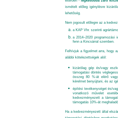
eltérően -
legkésőbba záró kifiz
ismételt előleg igénylésre kizáró
lehetőség.
Nem jogosult előlegre az a kedve
a KAP Vhr. szerinti agrártám
a 2014–2020 programozási idő
fenn a Kincsárral szemben.
Felhívjuk a figyelmet arra, hogy
alábbi kötelezettségek alól:
kizárólag gép és/vagy eszk
támogatási döntés véglegessé
összeg 80 %-át elérő vagy 
kérelmet benyújtani, és az ig
építési tevékenységet és/vagy
vonatkozó művelet eseté
kedvezményezett a támogatá
támogatás 10%-át meghaladó m
Ha a kedvezményezett által elszá
támogatási döntésben meghatáro