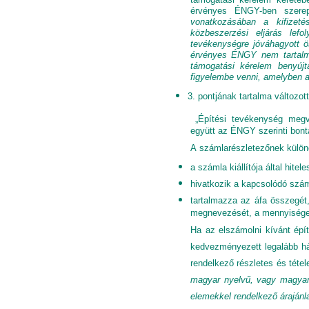
érvényes ÉNGY-ben szerepl
vonatkozásában a kifizeté
közbeszerzési eljárás lef
tevékenységre jóváhagyott ö
érvényes ÉNGY nem tartalma
támogatási kérelem benyújt
figyelembe venni, amelyben az
3. pontjának tartalma változott
„Építési tevékenység megva
együtt az ÉNGY szerinti bontá
A
számlarészletezőnek különö
a számla kiállítója által hitele
hivatkozik a kapcsolódó szám
tartalmazza az áfa összegét,
megnevezését, a mennyiséget,
Ha az elszámolni kívánt épít
kedvezményezett legalább há
rendelkező részletes és téte
magyar nyelvű, vagy magyar n
elemekkel rendelkező árajánl