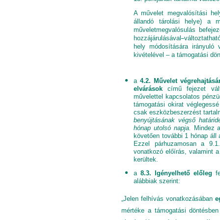
A művelet megvalósítási hel
állandó tárolási helye) a m
műveletmegvalósulás befejezé
hozzájárulásával
változtatha
hely módosítására irányuló 
kivételével – a támogatási dö
a
4.2. Művelet végrehajtásá
elvárások
című fejezet vált
művelettel kapcsolatos pénzüg
támogatási okirat véglegessé
csak eszközbeszerzést tarta
benyújtásának végső határid
hónap utolsó napja.
Mindez az
követően további 1 hónap áll 
Ezzel párhuzamosan a 9.1. 
vonatkozó előírás, valamint a
kerültek.
a
8.3. Igényelhető előleg
fe
alábbiak szerint:
„Jelen felhívás vonatkozásában
e
mértéke a támogatási döntésben