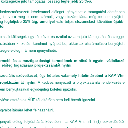
 költségekre jutó támogatási összeg
legfeljebb 25 %-a.
kedvezményezett kérelemmel előleget igényelhet a támogatási döntésben
, illetve a még el nem számolt, vagy elszámolásra még be nem nyújtott
zeg
legfeljebb 25%-áig, amellyel
való teljes elszámolást követően
újabb,
ető.
ható költségek egy részével és ezáltal az arra jutó támogatási összeggel
ásában kifizetési kérelmet nyújtott be, akkor az elszámolásra benyújtott
sszegre előleg már nem igényelhető.
ermelő és a mezőgazdasági termelőnek minősülő egyéni vállalkozó
előleg fogadására projektszámlát nyitni.
szociális szövetkezet
, úgy
köteles valamely hitelintézetnél a KAP Vhr.
rojektszámlát nyitni.
A kedvezményezett a projektszámla rendelkezésre
lem benyújtásával egyidejűleg köteles igazolni.
lése esetén az ÁÚF-től eltérően nem kell önerőt igazolni.
gvalósítására lehet felhasználni.
gényelt előleg folyósítását követően - a KAP Vhr. 81.§ (1) bekezdésétől