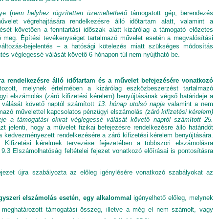
ye (
nem helyhez rögzítetten üzemeltethető
támogatott gép, berendezés
űvelet végrehajtására rendelkezésre álló időtartam alatt, valamint a
sét követően a fenntartási időszak alatt kizárólag a támogató előzetes
tó meg. Építési tevékenységet tartalmazó művelet esetén a megvalósítási
változás-bejelentés – a hatósági kötelezés miatt szükséges módosítás
ntés véglegessé válását követő 6 hónapon túl nem nyújtható be.
ra rendelkezésre álló időtartam és a művelet befejezésére vonatkozó
ozott, melynek értelmében a kizárólag eszközbeszerzést tartalmazó
yi elszámolás (záró kifizetési kérelem) benyújtásának végső határideje a
 válását követő naptól számított
13. hónap utolsó napja
valamint a nem
lmazó művelettel kapcsolatos pénzügyi elszámolás
(záró kifizetési kérelem)
eje
a támogatási okirat véglegessé válását követő naptól számított
25.
t jelenti, hogy a művelet fizikai befejezésre rendelkezésre álló határidőt
a kedvezményezett rendelkezésére a záró kifizetési kérelem benyújtására.
Kifizetési kérelmek tervezése fejezetében a többszöri elszámolásra
 9.3 Elszámolhatóság feltételei fejezet vonatkozó előírásai is pontosításra
jezet újra szabályozta az előleg igénylésére vonatkozó szabályokat az
gyszeri elszámolás esetén
,
egy alkalommal
igényelhető előleg, melynek
 meghatározott támogatási összeg, illetve a még el nem számolt, vagy