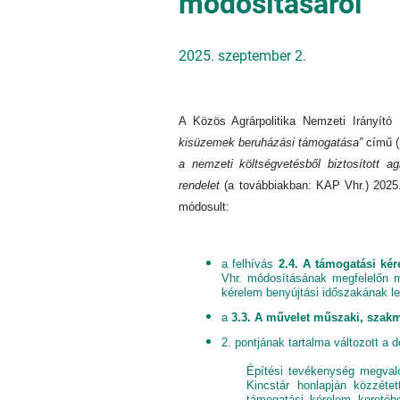
módosításáról
2025. szeptember 2.
A Közös Agrárpolitika Nemzeti Irányít
kisüzemek beruházási támogatása”
című (
a nemzeti költségvetésből biztosított a
rendelet
(a továbbiakban: KAP Vhr.) 2025. 
módosult:
a felhívás
2.4. A támogatási kér
Vhr. módosításának megfelelőn m
kérelem benyújtási időszakának l
a
3.3. A művelet műszaki, szakm
2. pontjának tartalma változott a d
Építési tevékenység megvaló
Kincstár honlapján közzét
támogatási kérelem keretéb