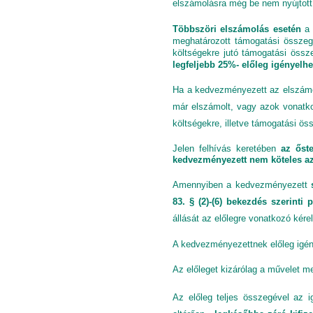
elszámolásra még be nem nyújtott
Többszöri elszámolás esetén
a 
meghatározott támogatási összeg
költségekre jutó támogatási öss
legfeljebb 25%- előleg igényelh
Ha a kedvezményezett az elszámol
már elszámolt, vagy azok vonatkoz
költségekre, illetve támogatási ö
Jelen felhívás keretében
az őst
kedvezményezett nem köteles az 
Amennyiben a kedvezményezett
83. § (2)-(6) bekezdés szerinti p
állását az előlegre vonatkozó kére
A kedvezményezettnek előleg igény
Az előleget kizárólag a művelet me
Az előleg teljes összegével az i