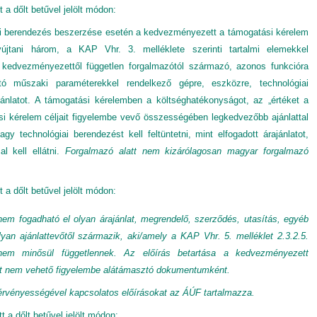
t a dőlt betűvel jelölt módon:
ai berendezés beszerzése esetén a kedvezményezett a támogatási kérelem
yújtani három, a KAP Vhr. 3. melléklete szerinti tartalmi elemekkel
 kedvezményezettől független forgalmazótól származó, azonos funkcióra
tó műszaki paraméterekkel rendelkező gépre, eszközre, technológiai
ánlatot. A támogatási kérelemben a költséghatékonyságot, az „értéket a
si kérelem céljait figyelembe vevő összességében legkedvezőbb ajánlattal
gy technológiai berendezést kell feltüntetni, mint elfogadott árajánlatot,
l kell ellátni.
Forgalmazó alatt nem kizárólagosan magyar forgalmazó
t a dőlt betűvel jelölt módon:
nem fogadható el olyan árajánlat, megrendelő, szerződés, utasítás, egyéb
lyan ajánlattevőtől származik, aki/amely a KAP Vhr. 5. melléklet 2.3.2.5.
 nem minősül függetlennek. Az előírás betartása a kedvezményezett
lat nem vehető figyelembe alátámasztó dokumentumként.
s érvényességével kapcsolatos előírásokat az ÁÚF tartalmazza.
t a dőlt betűvel jelölt módon: