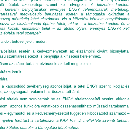
ő tételek azonosítója szerint kell elvégezni.
A kifizetési kérelem
si kérelem benyújtásakor érvényes ÉNGY referenciaárak mértékéig,
olytatásával megvalósuló beruházás esetén a támogatási okiratban a
sszeg mértékéig lehet elszámolni. Ha a kifizetési kérelem benyújtásakor
zza az elszámolandó építési tételt, akkor – a kifizetési kérelem és a
ása közötti időszakon belül – az utolsó olyan, érvényes ÉNGY-t kell
 építési tétel szerepelt.
 a dőlt betűvel jelölt módon:
lósítása esetén a kedvezményezett az elszámolni kívánt bizonylattal
sú számlarészletezőt is benyújtja a kifizetési kérelemhez.
sen az alábbi tartalmi elvárásoknak kell megfelelnie:
sítésre került,
lára,
 a kapcsolódó tevékenység azonosítóját, a tétel ÉNGY szerinti kódját és
 az egységárat, valamint az összesített árat.
ési tételek nem sorolhatóak be az ÉNGY tételazonosítói szerint, akkor a
rom, azonos funkcióra vonatkozó összehasonlítható műszaki tartalommal
les – egymástól és a kedvezményezettől független kibocsátótól származó –
yelvű fordítást is tartalmazó, a KAP Vhr. 3. melléklete szerinti tartalmi
atot köteles csatolni a támogatási kérelméhez.