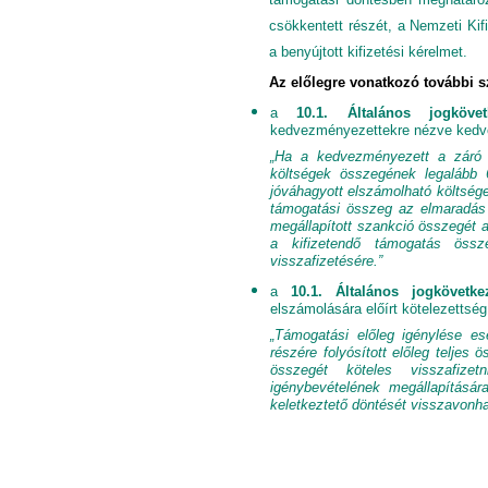
csökkentett részét, a Nemzeti Ki
a benyújtott kifizetési kérelmet.
Az előlegre vonatkozó további sz
a
10.1. Általános jogköve
kedvezményezettekre nézve kedvez
„Ha a kedvezményezett a záró k
költségek összegének legalább 
jóváhagyott elszámolható költsége
támogatási összeg az elmaradás 
megállapított szankció összegét a
a kifizetendő támogatás öss
visszafizetésére.”
a
10.1. Általános jogkövetk
elszámolására előírt kötelezettsé
„Támogatási előleg igénylése e
részére folyósított előleg telje
összegét köteles visszafize
igénybevételének megállapításár
keletkeztető döntését visszavonha