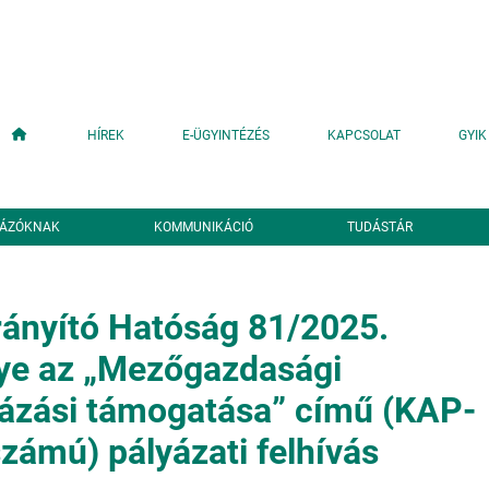
Fő navigáció
HÍREK
E-ÜGYINTÉZÉS
KAPCSOLAT
GYIK
YÁZÓKNAK
KOMMUNIKÁCIÓ
TUDÁSTÁR
ányító Hatóság 81/2025.
e az „Mezőgazdasági
ázási támogatása” című (KAP-
ámú) pályázati felhívás