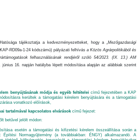
ó Hatósága tájékoztatja a kedvezményezetteket, hogy a
„Mezőgazdasági
KAP-RD09a-1-24 kódszámú) pályázati felhívás
a Közös Agrárpolitikából és
grártámogatások felhasználásának rendjéről szóló 54/2023. (IX. 13.) AM
június 16. napján hatályba lépett módosítása alapján az alábbiak szerint
elem benyújtásának módja és egyéb feltételei
című fejezetében a KAP
ódosításra kerültek a támogatási kérelem benyújtására és a támogatási
ezárása vonatkozó előírások,
ai tartalmával kapcsolatos elvárások
című fejezet:
őlt betűvel jelölt módon:
sítása esetén a támogatási és kifizetési kérelem összeállítása során a
ett Építési Normagyűjtemény (a továbbiakban: ÉNGY) alkalmazandó. A
en történő költségvetés tervezését a támogatási kérelem benyújtásakor