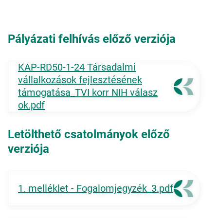
Pályázati felhívás előző verziója
KAP-RD50-1-24 Társadalmi
vállalkozások fejlesztésének
támogatása_TVI korr NIH válasz
ok.pdf
Letölthető csatolmányok előző
verziója
1. melléklet - Fogalomjegyzék_3.pdf