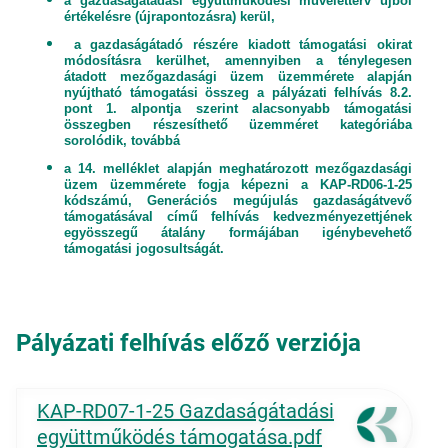
a gazdaságátadási együttműködési műveletterv újból
értékelésre (újrapontozásra) kerül,
a gazdaságátadó részére kiadott támogatási okirat
módosításra kerülhet, amennyiben a ténylegesen
átadott mezőgazdasági üzem üzemmérete alapján
nyújtható támogatási összeg a pályázati felhívás 8.2.
pont 1. alpontja szerint alacsonyabb támogatási
összegben részesíthető üzemméret kategóriába
sorolódik, továbbá
a 14. melléklet alapján meghatározott mezőgazdasági
üzem üzemmérete fogja képezni a KAP-RD06-1-25
kódszámú, Generációs megújulás gazdaságátvevő
támogatásával című felhívás kedvezményezettjének
egyösszegű átalány formájában igénybevehető
támogatási jogosultságát.
Pályázati felhívás előző verziója
KAP-RD07-1-25 Gazdaságátadási
együttműködés támogatása.pdf