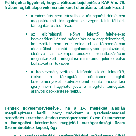
Felhívjuk a figyelmet, hogy a változás-bejelentés a KAP Vhr. 79.
§-ában foglalt alapelvek mentén kerül elbírálásra, többek között
:
a módosítás nem irányulhat a támogatási döntésben
meghatározott támogatási összegen felüli többlet-
támogatás biztosítására,
az elbírálásnál előnyt jelentő feltételeket
kedvezőtlenül érintő módosítás nem engedélyezhető,
ha ezáltal nem érte volna el a támogatásban
részesülést jelentő legalacsonyabb pontszámot,
ideértve a szempontrendszer vonatkozásában
meghatározott támogatási minimumot jelentő belső
korlátokat is, továbbá
a kedvezményezettnek felróható okból felmerülő,
illetve a támogatási döntésben foglalt
követelményeket kedvezőtlenül érintő módosítási
igény nem hagyható jóvá a megítélt támogatás
arányos csökkentése nélkül.
Fentiek figyelembevételével, ha a 14. melléklet alapján
megállapításra kerül, hogy csökkent a gazdaságátadási
szerződés keretében átadott mezőgazdasági üzem üzemmérete
a támogatási kérelemben megjelölt mezőgazdasági üzem
üzemméretéhez képest, úgy