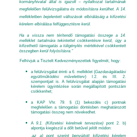
kormányhivatal által is igazolt – nyilatkozat tartalmának
megfelelően felülvizsgálatra és módosításra kerülhet.
A 14.
mellékletben bejelentett változások elbírálásáig a kifizetési
kérelem elbírálása felfüggesztésre kerül.
Ha a vissza nem térítendő támogatási összege a 14.
melléklet tartalmára tekintettel csökkentésre kerül, úgy a
kifizethető támogatás a túligénylés mértékével csökkentett
összegben kerül folyósításra.”
Felhívjuk a Tisztelt Kedvezményezettek figyelmét, hogy:
a felülvizsgálat érinti a 6. melléklet (
Gazdaságátadási
együttműködési műveletterv
) I.2. és III. 2.
szempontjait is. A felülvizsgálat alapján támogatási
kérelem ügyintézése során megállapított pontszám
csökkenhet;
a KAP Vhr. 79. § (1) bekezdés c) pontnak
megfelelően a támogatási döntésben meghatározott
támogatási összeg nem növekedhet.
A
9.1. (Kifizetési kérelmek tervezése)
pont
2. b)
alpontja kiegészül a dőlt betűvel jelölt módon:
„a
z a) pont szerint benyújtott kifizetési kérelem