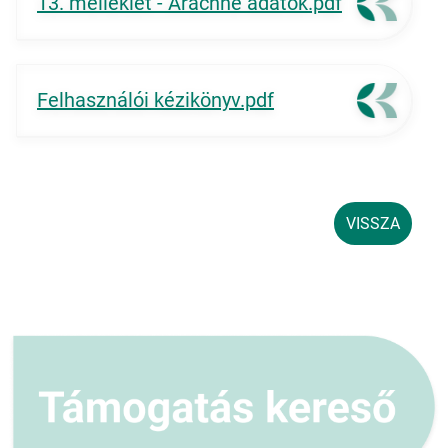
13. melléklet - Arachne adatok.pdf
Felhasználói kézikönyv.pdf
VISSZA