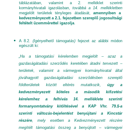
táblázatában, valamint a 2. melléklet szerinti
kormányhivatali igazolásban,
továbbá a 14. mellékletben
megjelölt területek tényleges átadását,
amennyiben a
kedvezményezett a 2.1. fejezetben szereplő jogosultsági
feltételt üzemmérettel igazolja
.
A 8.2.
(Igényelhető támogatás)
fejezet az alábbi módon
egészült ki:
„Ha a támogatási kérelemben megjelölt – azaz a
gazdaságátadási szerződés keretében átadni tervezett –
területek, valamint a vármegyei kormányhivatal által
jóváhagyott gazdaságátadási szerződésben szereplő
földterületek között eltérés mutatkozik,
úgy a
kedvezményezett köteles a második kifizetési
kérelemhez a felhívás 14. melléklete szerinti
formanyomtatvány kitöltésével a KAP Vhr. 79.§-a
szerinti változás-bejelentést benyújtani a Kincstár
részére
, mely esetben a Kedvezményezett részére
megítélt támogatási összeg a benyújtott – vármegyei