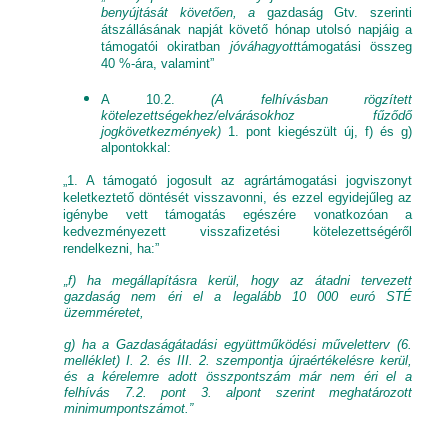
benyújtását követően, a
gazdaság Gtv. szerinti
átszállásának napját követő hónap utolsó napjáig a
támogatói okiratban
jóváhagyott
támogatási összeg
40 %-ára, valamint”
A 10.2.
(A felhívásban rögzített
kötelezettségekhez/elvárásokhoz fűződő
jogkövetkezmények)
1. pont kiegészült új, f) és g)
alpontokkal:
„1. A támogató jogosult az agrártámogatási jogviszonyt
keletkeztető döntését visszavonni, és ezzel egyidejűleg az
igénybe vett támogatás egészére vonatkozóan a
kedvezményezett visszafizetési kötelezettségéről
rendelkezni, ha:”
„f) ha megállapításra kerül, hogy az átadni tervezett
gazdaság nem éri el a legalább 10 000 euró STÉ
üzemméretet,
g) ha a Gazdaságátadási együttműködési műveletterv (6.
melléklet) I. 2. és III. 2. szempontja újraértékelésre kerül,
és a kérelemre adott összpontszám már nem éri el a
felhívás 7.2. pont 3. alpont szerint meghatározott
minimumpontszámot.”