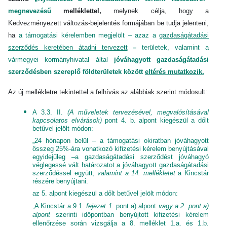
megnevezésű
melléklettel,
melynek célja, hogy a
Kedvezményezett változás-bejelentés formájában be tudja jelenteni,
ha
a támogatási kérelemben megjelölt – azaz a
gazdaságátadási
szerződés keretében átadni tervezett
–
területek, valamint a
vármegyei kormányhivatal által
jóváhagyott gazdaságátadási
szerződésben szereplő földterületek között
eltérés mutatkozik.
Az új mellékletre tekintettel a felhívás az alábbiak szerint módosult:
A 3.3. II.
(A műveletek tervezésével, megvalósításával
kapcsolatos elvárások)
pont 4. b. alpont kiegészül a dőlt
betűvel jelölt módon:
„24 hónapon belül – a támogatási okiratban jóváhagyott
összeg 25%-ára vonatkozó kifizetési kérelem benyújtásával
egyidejűleg –a gazdaságátadási szerződést jóváhagyó
véglegessé vált határozatot a jóváhagyott gazdaságátadási
szerződéssel együtt,
valamint a 14. mellékletet
a Kincstár
részére benyújtani.
az 5. alpont kiegészül a dőlt betűvel jelölt módon:
„A Kincstár a 9.1.
fejezet 1
. pont a) alpont
vagy a 2. pont a)
alpont
szerinti időpontban benyújtott kifizetési kérelem
ellenőrzése során vizsgálja a 8. melléklet 1.a. és 1.b.