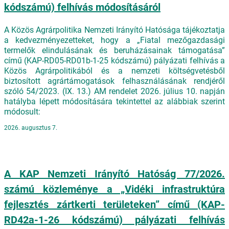
kódszámú) felhívás módosításáról
A Közös Agrárpolitika Nemzeti Irányító Hatósága tájékoztatja
a kedvezményezetteket, hogy a „Fiatal mezőgazdasági
termelők elindulásának és beruházásainak támogatása”
című (KAP-RD05-RD01b-1-25 kódszámú) pályázati felhívás a
Közös Agrárpolitikából és a nemzeti költségvetésből
biztosított agrártámogatások felhasználásának rendjéről
szóló 54/2023. (IX. 13.) AM rendelet 2026. július 10. napján
hatályba lépett módosítására tekintettel az alábbiak szerint
módosult:
2026. augusztus 7.
A KAP Nemzeti Irányító Hatóság 77/2026.
számú közleménye a „Vidéki infrastruktúra
fejlesztés zártkerti területeken” című (KAP-
RD42a-1-26 kódszámú) pályázati felhívás