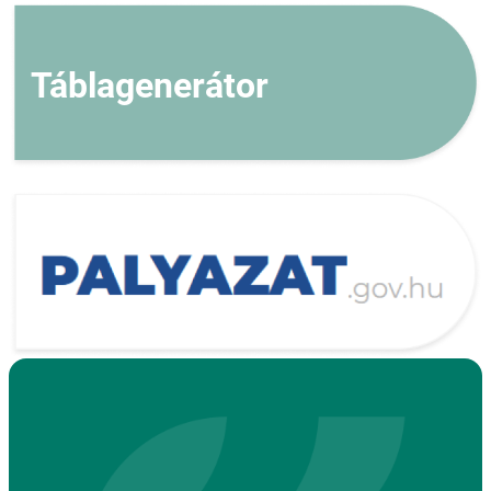
Táblagenerátor