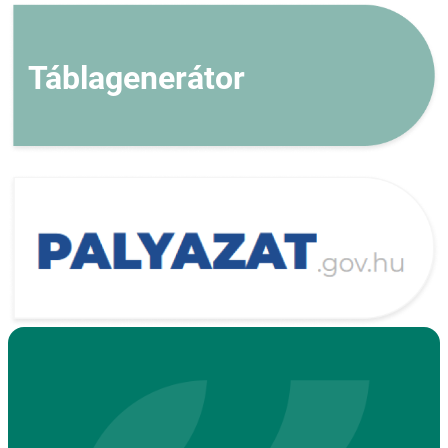
Táblagenerátor