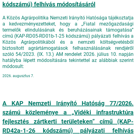
kódszámú) felhívás módosításáról
A Közös Agrárpolitika Nemzeti Irányító Hatósága tájékoztatja
a kedvezményezetteket, hogy a „Fiatal mezőgazdasági
termelők elindulásának és beruházásainak támogatása”
című (KAP-RD05-RD01b-1-25 kódszámú) pályázati felhívás a
Közös Agrárpolitikából és a nemzeti költségvetésből
biztosított agrártámogatások felhasználásának rendjéről
szóló 54/2023. (IX. 13.) AM rendelet 2026. július 10. napján
hatályba lépett módosítására tekintettel az alábbiak szerint
módosult:
2026. augusztus 7.
A KAP Nemzeti Irányító Hatóság 77/2026.
számú közleménye a „Vidéki infrastruktúra
fejlesztés zártkerti területeken” című (KAP-
RD42a-1-26 kódszámú) pályázati felhívás