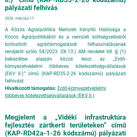
pályázati felhívás
2026. március 17.
A Közös Agrárpolitika Nemzeti Irányító Hatósága a
Közös Agrárpolitikából és a nemzeti költségvetésből
biztosított agrártámogatások felhasználásának
rendjéről szóló 54/2023. (IX.13.) AM rendelet 68. § (1)
bekezdése alapján közzé teszi az „Erdő-
környezetvédelmi többéves kötelezettségvállalások
(EKV II.)” című (KAP-RD35-2-26 kódszámú) pályázati
felhívást.
Hivatkozott támogatás:
Erdő-környezetvédelmi
többéves kötelezettségvállalások (EKV II.)
Megjelent a „Vidéki infrastruktúra
fejlesztés zártkerti területeken” című
(KAP-RD42a-1-26 kódszámú) pályázati