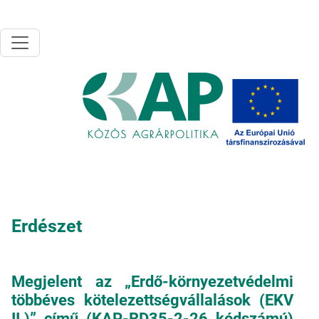
Ugrás a tartalomra
Erdészet
Megjelent az „Erdő-környezetvédelmi
többéves kötelezettségvállalások (EKV
II.)” című (KAP-RD35-2-26 kódszámú)