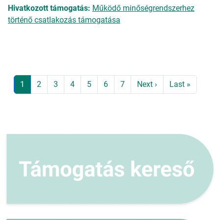
Hivatkozott támogatás:
Működő minőségrendszerhez
történő csatlakozás támogatása
Oldalszámozás
Jelenlegi oldal
Page
Page
Page
Page
Page
Page
Következő oldal
Utolsó oldal
1
2
3
4
5
6
7
Next ›
Last »