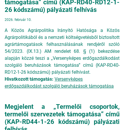
támogatása” című (KAP-RD40-RD12-1-
26 kódszámú) pályázati felhívás
2026. február 10.
A Közös Agrárpolitika Irányító Hatósága a Közös
Agrárpolitikából és a nemzeti költségvetésből biztosított
agrártámogatások felhasználásának rendjéről szóló
54/2023. (IX.13.) AM rendelet 68. § (1) bekezdése
alapján közzé teszi a „Versenyképes erdőgazdálkodást
szolgáló beruházások támogatása” című (KAP-RD40-
RD12-1-26 kódszámú) pályázati felhívást.
Hivatkozott támogatás:
Versenyképes
erdőgazdálkodást szolgáló beruházások támogatása
Megjelent a „Termelői csoportok,
termelői szervezetek támogatása” című
(KAP-RD44-1-26 kódszámú) pályázati
felhívás