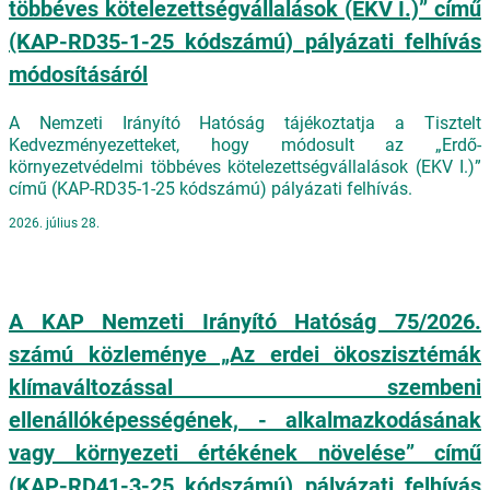
többéves kötelezettségvállalások (EKV I.)” című
(KAP-RD35-1-25 kódszámú) pályázati felhívás
módosításáról
A Nemzeti Irányító Hatóság tájékoztatja a Tisztelt
Kedvezményezetteket, hogy módosult az „Erdő-
környezetvédelmi többéves kötelezettségvállalások (EKV I.)”
című (KAP-RD35-1-25 kódszámú) pályázati felhívás.
2026. július 28.
A KAP Nemzeti Irányító Hatóság 75/2026.
számú közleménye „Az erdei ökoszisztémák
klímaváltozással szembeni
ellenállóképességének, - alkalmazkodásának
vagy környezeti értékének növelése” című
(KAP-RD41-3-25 kódszámú) pályázati felhívás