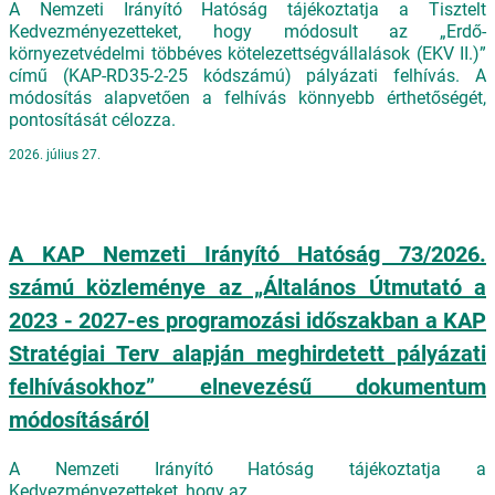
A Nemzeti Irányító Hatóság tájékoztatja a Tisztelt
Kedvezményezetteket, hogy módosult az „Erdő-
környezetvédelmi többéves kötelezettségvállalások (EKV II.)”
című (KAP-RD35-2-25 kódszámú) pályázati felhívás. A
módosítás alapvetően a felhívás könnyebb érthetőségét,
pontosítását célozza.
2026. július 27.
A KAP Nemzeti Irányító Hatóság 73/2026.
számú közleménye az „Általános Útmutató a
2023 - 2027-es programozási időszakban a KAP
Stratégiai Terv alapján meghirdetett pályázati
felhívásokhoz” elnevezésű dokumentum
módosításáról
A Nemzeti Irányító Hatóság tájékoztatja a
Kedvezményezetteket, hogy az „