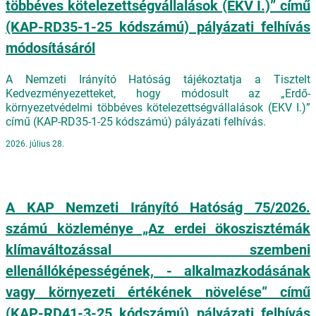
többéves kötelezettségvállalások (EKV I.)” című
(KAP-RD35-1-25 kódszámú) pályázati felhívás
módosításáról
A Nemzeti Irányító Hatóság tájékoztatja a Tisztelt
Kedvezményezetteket, hogy módosult az „Erdő-
környezetvédelmi többéves kötelezettségvállalások (EKV I.)”
című (KAP-RD35-1-25 kódszámú) pályázati felhívás.
2026. július 28.
A KAP Nemzeti Irányító Hatóság 75/2026.
számú közleménye „Az erdei ökoszisztémák
klímaváltozással szembeni
ellenállóképességének, - alkalmazkodásának
vagy környezeti értékének növelése” című
(KAP-RD41-3-25 kódszámú) pályázati felhívás