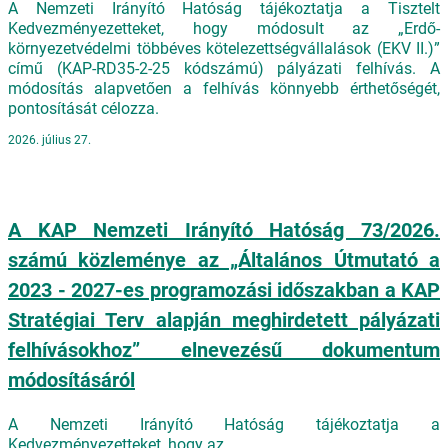
A Nemzeti Irányító Hatóság tájékoztatja a Tisztelt
Kedvezményezetteket, hogy módosult az „Erdő-
környezetvédelmi többéves kötelezettségvállalások (EKV II.)”
című (KAP-RD35-2-25 kódszámú) pályázati felhívás. A
módosítás alapvetően a felhívás könnyebb érthetőségét,
pontosítását célozza.
2026. július 27.
A KAP Nemzeti Irányító Hatóság 73/2026.
számú közleménye az „Általános Útmutató a
2023 - 2027-es programozási időszakban a KAP
Stratégiai Terv alapján meghirdetett pályázati
felhívásokhoz” elnevezésű dokumentum
módosításáról
A Nemzeti Irányító Hatóság tájékoztatja a
Kedvezményezetteket, hogy az „