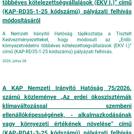
többéves kötelezettségvállalások (EKV I.)” című
(KAP-RD35-1-25 kódszámú) pályázati felhívás
módosításáról
A Nemzeti Irányító Hatóság tájékoztatja a Tisztelt
Kedvezményezetteket, hogy módosult az „Erdő-
környezetvédelmi többéves kötelezettségvállalások (EKV I.)”
című (KAP-RD35-1-25 kódszámú) pályázati felhívás.
2026. július 28.
A KAP Nemzeti Irányító Hatóság 75/2026.
számú közleménye „Az erdei ökoszisztémák
klímaváltozással szembeni
ellenállóképességének, - alkalmazkodásának
vagy környezeti értékének növelése” című
(KAP-RD41-3-25 kódszámú) pályázati felhívás