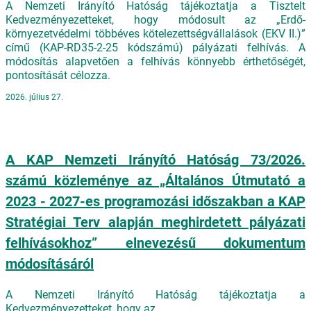
A Nemzeti Irányító Hatóság tájékoztatja a Tisztelt
Kedvezményezetteket, hogy módosult az „Erdő-
környezetvédelmi többéves kötelezettségvállalások (EKV II.)”
című (KAP-RD35-2-25 kódszámú) pályázati felhívás. A
módosítás alapvetően a felhívás könnyebb érthetőségét,
pontosítását célozza.
2026. július 27.
A KAP Nemzeti Irányító Hatóság 73/2026.
számú közleménye az „Általános Útmutató a
2023 - 2027-es programozási időszakban a KAP
Stratégiai Terv alapján meghirdetett pályázati
felhívásokhoz” elnevezésű dokumentum
módosításáról
A Nemzeti Irányító Hatóság tájékoztatja a
Kedvezményezetteket, hogy az „