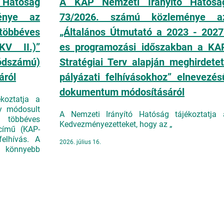
 Hatóság
A KAP Nemzeti Irányító Hatósá
énye az
73/2026. számú közleménye a
többéves
„Általános Útmutató a 2023 - 2027
EKV II.)”
es programozási időszakban a KA
dszámú)
Stratégiai Terv alapján meghirdetet
áról
pályázati felhívásokhoz” elnevezés
dokumentum módosításáról
koztatja a
gy módosult
A Nemzeti Irányító Hatóság tájékoztatja 
 többéves
Kedvezményezetteket, hogy az „
 című (KAP-
elhívás. A
2026. július 16.
s könnyebb