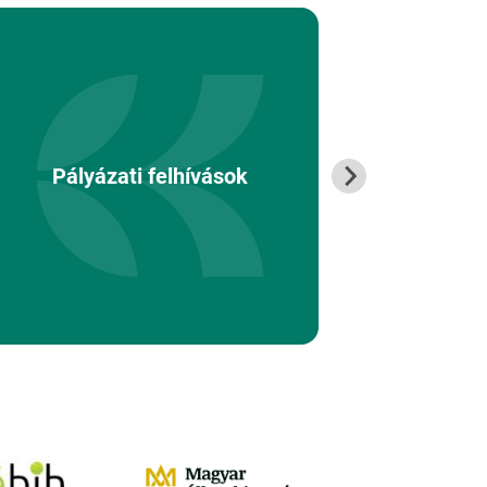
Pályáz
Pályázati felhívások
társ