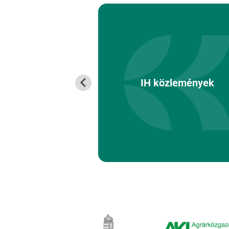
 felhívások
IH közlemények
lmasítása