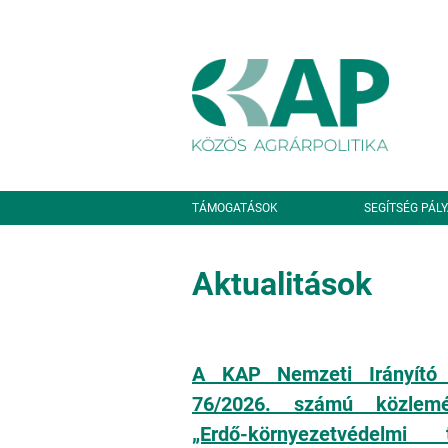
Ugrás a tartalomra
Másodlagos navigáció
TÁMOGATÁSOK
SEGÍTSÉG PÁL
Aktualitások
A KAP Nemzeti Irányító
76/2026. számú közlem
„Erdő-környezetvédelmi 