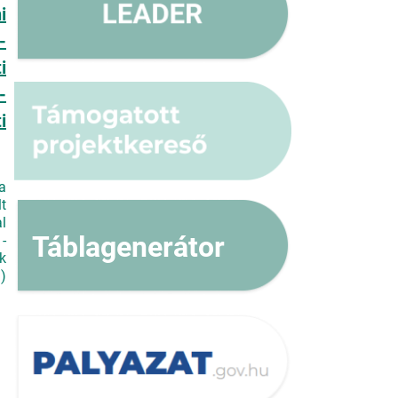
i
-
i
-
i
a
t
l
Táblagenerátor
-
k
)