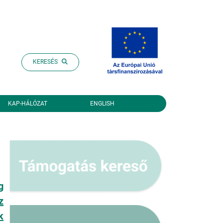
KERESÉS
KAP-HÁLÓZAT
ENGLISH
g
z
k