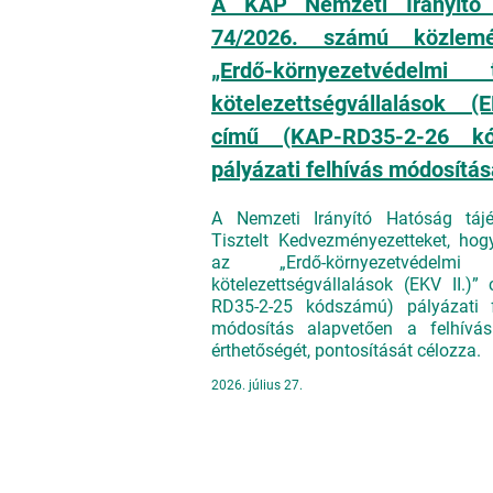
A KAP Nemzeti Irányító
74/2026. számú közlem
„Erdő-környezetvédelmi 
kötelezettségvállalások (
című (KAP-RD35-2-26 kó
pályázati felhívás módosítás
A Nemzeti Irányító Hatóság tájé
Tisztelt Kedvezményezetteket, ho
az „Erdő-környezetvédelmi
kötelezettségvállalások (EKV II.)”
RD35-2-25 kódszámú) pályázati f
módosítás alapvetően a felhívá
érthetőségét, pontosítását célozza.
2026. július 27.