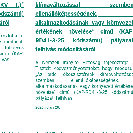
EKV I.)”
klímaváltozással szemben
dszámú)
ellenállóképességének, 
áról
alkalmazkodásának vagy környezet
értékének növelése” című (KAP
koztatja a
RD41-3-25 kódszámú) pályázat
gy módosult
 többéves
felhívás módosításáról
 című (KAP-
ívás.
A Nemzeti Irányító Hatóság tájékoztatja 
Tisztelt Kedvezményezetteket, hogy módosul
„Az erdei ökoszisztémák klímaváltozássa
szembeni ellenállóképességének, 
alkalmazkodásának vagy környezeti értékéne
növelése” című (KAP-RD41-3-25 kódszámú
pályázati felhívás.
2026. július 28.