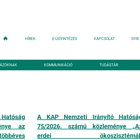
Fő navigáció
HÍREK
E-ÜGYINTÉZÉS
KAPCSOLAT
GYIK
YÁZÓKNAK
KOMMUNIKÁCIÓ
TUDÁSTÁR
 Hatóság
A KAP Nemzeti Irányító Hatósá
énye az
75/2026. számú közleménye „A
többéves
erdei ökoszisztémá