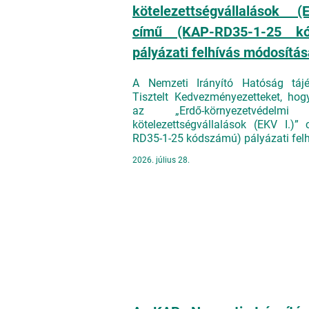
kötelezettségvállalások (
című (KAP-RD35-1-25 kó
pályázati felhívás módosítás
A Nemzeti Irányító Hatóság tájé
Tisztelt Kedvezményezetteket, ho
az „Erdő-környezetvédelmi
kötelezettségvállalások (EKV I.)”
RD35-1-25 kódszámú) pályázati felh
2026. július 28.