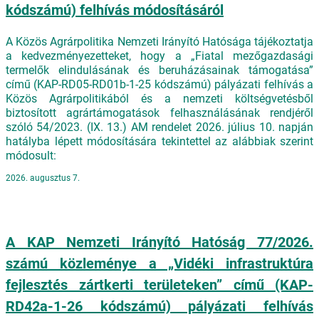
kódszámú) felhívás módosításáról
A Közös Agrárpolitika Nemzeti Irányító Hatósága tájékoztatja
a kedvezményezetteket, hogy a „Fiatal mezőgazdasági
termelők elindulásának és beruházásainak támogatása”
című (KAP-RD05-RD01b-1-25 kódszámú) pályázati felhívás a
Közös Agrárpolitikából és a nemzeti költségvetésből
biztosított agrártámogatások felhasználásának rendjéről
szóló 54/2023. (IX. 13.) AM rendelet 2026. július 10. napján
hatályba lépett módosítására tekintettel az alábbiak szerint
módosult:
2026. augusztus 7.
A KAP Nemzeti Irányító Hatóság 77/2026.
számú közleménye a „Vidéki infrastruktúra
fejlesztés zártkerti területeken” című (KAP-
RD42a-1-26 kódszámú) pályázati felhívás