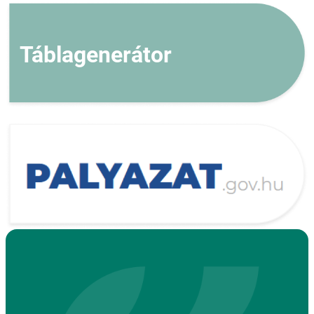
Táblagenerátor