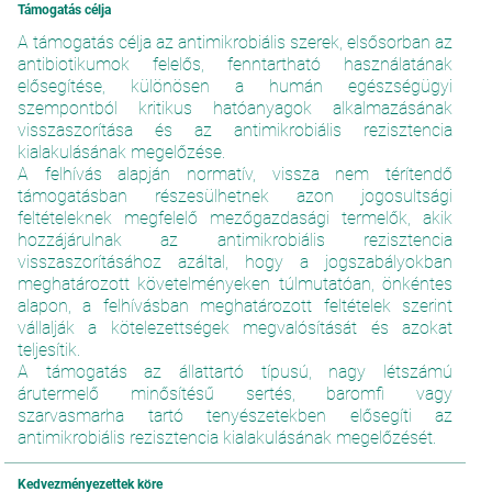
Támogatás célja
A támogatás célja az antimikrobiális szerek, elsősorban az
antibiotikumok felelős, fenntartható használatának
elősegítése, különösen a humán egészségügyi
szempontból kritikus hatóanyagok alkalmazásának
visszaszorítása és az antimikrobiális rezisztencia
kialakulásának megelőzése.
A felhívás alapján normatív, vissza nem térítendő
támogatásban részesülhetnek azon jogosultsági
feltételeknek megfelelő mezőgazdasági termelők, akik
hozzájárulnak az antimikrobiális rezisztencia
visszaszorításához azáltal, hogy a jogszabályokban
meghatározott követelményeken túlmutatóan, önkéntes
alapon, a felhívásban meghatározott feltételek szerint
vállalják a kötelezettségek megvalósítását és azokat
teljesítik.
A támogatás az állattartó típusú, nagy létszámú
árutermelő minősítésű sertés, baromfi vagy
szarvasmarha tartó tenyészetekben elősegíti az
antimikrobiális rezisztencia kialakulásának megelőzését.
Kedvezményezettek köre