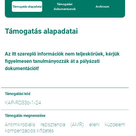
Támogatási
Támogatás alapadatai
Archivum
dokumentumok
Támogatás alapadatai
Az itt szereplő információk nem teljeskörűek, kérjük
figyelmesen tanulmányozzák át a pályázati
dokumentációt!
Támogatási kód
KAP-RD33b-1-24
Támogatás megnevezése
Antimikrobiális rezisztencia (AMR) elleni küzdelem
kompenzációs kifizetés