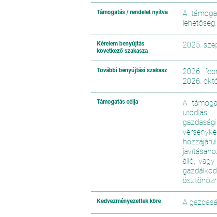
Támogatás / rendelet nyitva
A támogat
lehetőség.
Kérelem benyújtás
2025. sze
következő szakasza
További benyújtási szakasz
2026. feb
2026. októ
Támogatás célja
A támogat
utódlási
gazdaság
versenyké
hozzájár
javításáho
álló, vag
gazdálko
ösztönözn
Kedvezményezettek köre
A gazdasá