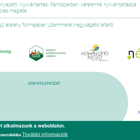
yezetti Nyilvántartási Rendszerben kérelemre nyilvántartásba
olás megléte
ű átalány formájában üzemméret nagyságától eltérő
JOGI NYILATKOZAT
ket alkalmazunk a weboldalon.
További információk
 használatába