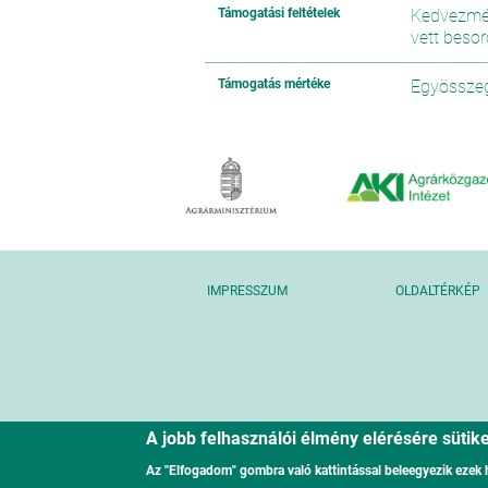
Támogatási feltételek
Kedvezmén
vett besor
Támogatás mértéke
Egyösszeg
IMPRESSZUM
OLDALTÉRKÉP
A jobb felhasználói élmény elérésére süti
Az "Elfogadom" gombra való kattintással beleegyezik ezek