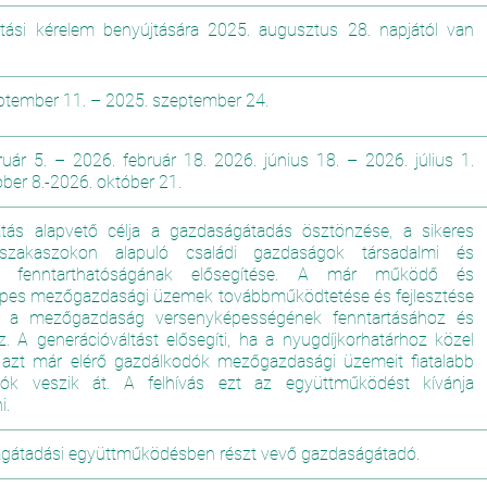
ási kérelem benyújtására 2025. augusztus 28. napjától van
ptember 11.
–
2025. szeptember 24.
ruár 5. – 2026. február 18. 2026. június 18. – 2026. július 1.
ber 8.-2026. október 21.
ás alapvető célja a gazdaságátadás ösztönzése, a sikeres
 szakaszokon alapuló családi gazdaságok társadalmi és
i fenntarthatóságának elősegítése. A már működő és
pes mezőgazdasági üzemek továbbműködtetése és fejlesztése
ul a mezőgazdaság versenyképességének fenntartásához és
z. A generációváltást elősegíti, ha a nyugdíjkorhatárhoz közel
y azt már elérő gazdálkodók mezőgazdasági üzemeit fiatalabb
dók veszik át. A felhívás ezt az együttműködést kívánja
i.
gátadási együttműködésben részt vevő gazdaságátadó.