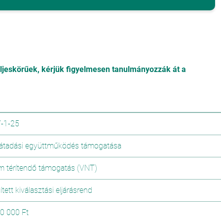
eljeskörűek, kérjük figyelmesen tanulmányozzák át a
-1-25
átadási együttműködés támogatása
m térítendő támogatás (VNT)
tett kiválasztási eljárásrend
0 000 Ft