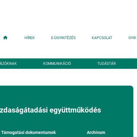
Fő navigáció
HÍREK
E-ÜGYINTÉZÉS
KAPCSOLAT
GYIK
YÁZÓKNAK
KOMMUNIKÁCIÓ
TUDÁSTÁR
zdaságátadási együttműködés
Támogatási dokumentumok
Archivum