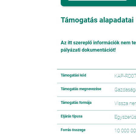
Támogatás alapadatai
Az itt szereplő információk nem t
pályázati dokumentációt!
Támogatási kód
KAP-RD07
Támogatás megnevezése
Gazdaság
Támogatás formája
Vissza ne
Eljárás típusa
Egyszerűsí
Forrás összege
10 000 00