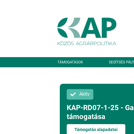
Ugrás a tartalomra
Másodlagos navigáció
TÁMOGATÁSOK
SEGÍTSÉG PÁL
Aktív
KAP-RD07-1-25 - Ga
támogatása
Támogatás alapadatai