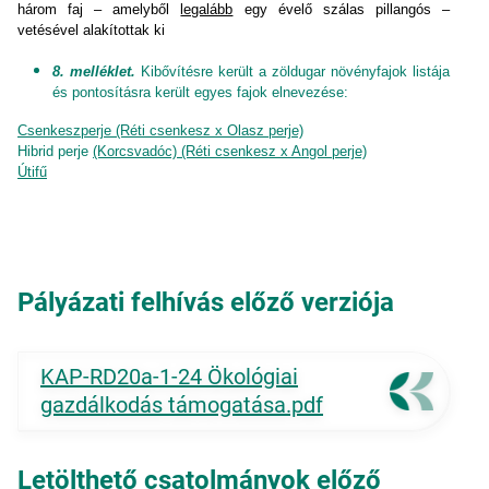
három faj – amelyből
legalább
egy évelő szálas pillangós –
vetésével alakítottak ki
8. melléklet.
Kibővítésre került a zöldugar növényfajok listája
és pontosításra került egyes fajok elnevezése:
Csenkeszperje (Réti csenkesz x Olasz perje)
Hibrid perje
(Korcsvadóc) (Réti csenkesz x Angol perje)
Útifű
Pályázati felhívás előző verziója
KAP-RD20a-1-24 Ökológiai
gazdálkodás támogatása.pdf
Letölthető csatolmányok előző