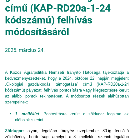
című (KAP-RD20a-1-24
kódszámú) felhívás
módosításáról
2025. március 24.
A Közös Agrárpolitika Nemzeti Irányító Hatósága tájékoztatja a
kedvezményezetteket, hogy a 2024. október 22. napján megjelent
„Ökológiai gazdálkodás támogatása” című (KAP-RD20a-1-24
kódszámú) pályázati felhívás pontosításra vagy kiegészítésre került
az alábbi pontok tekintetében. A módosított részek aláhúzottan
szerepelnek:
1. melléklet
. Pontosításra került a zöldugar fogalma az
alábbiak szerint:
Zöldugar:
olyan, legalább tárgyév szeptember 30-ig fennálló
zöldnövényi borítottság, amelyet a 8. melléklet szerinti legalább