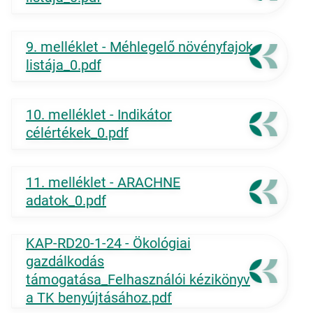
9. melléklet - Méhlegelő növényfajok
listája_0.pdf
10. melléklet - Indikátor
célértékek_0.pdf
11. melléklet - ARACHNE
adatok_0.pdf
KAP-RD20-1-24 - Ökológiai
gazdálkodás
támogatása_Felhasználói kézikönyv
a TK benyújtásához.pdf