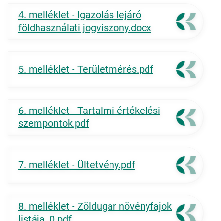
4. melléklet - Igazolás lejáró
földhasználati jogviszony.docx
5. melléklet - Területmérés.pdf
6. melléklet - Tartalmi értékelési
szempontok.pdf
7. melléklet - Ültetvény.pdf
8. melléklet - Zöldugar növényfajok
listája_0.pdf