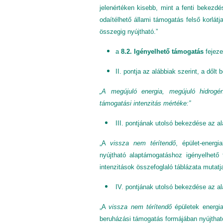
jelenértéken kisebb, mint a fenti bekezd
odaítélhető állami támogatás felső korlá
összegig nyújtható.”
a
8.2. Igényelhető támogatás
fejez
II. pontja az alábbiak szerint, a dőlt 
„A megújuló energia, megújuló hidrogé
támogatási intenzitás mértéke:”
III. pontjának utolsó bekezdése az al
„A
vissza nem térítendő
, épület-energ
nyújtható alaptámogatáshoz igényelhető
intenzitások összefoglaló táblázata mutatj
IV. pontjának utolsó bekezdése az alá
„A
vissza nem térítendő
épületek energia
beruházási támogatás formájában nyújtha