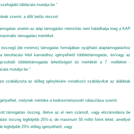
sszefoglaló táblázata mutatja be.”
biak szerint, a dőlt betűs résszel:
támogatás esetén az alap támogatási intenzitás nem haladhatja meg a KAP
maximális támogatási mértéket.
 összegű (de minimis) támogatás formájában nyújtható alaptámogatáshoz
 a beruházási hitel kamatához igényelhető többlettámogatás, és/vagy az
apcsolódó többlettámogatás
lehetőségeit és
mértékét a 7. melléklet -
ázata mutatja be.”
jra szabályozta az előleg igénylésére vonatkozó szabályokat az alábbiak
gényelhet, melynek mértéke a kedvezményezett választása szerint:
tt támogatási összeg, illetve az el nem számolt, vagy elszámolásra be
tási összeg legfeljebb 25%-a, de maximum 50 millió forint lehet, amellyel
bb legfeljebb 25% előleg igényelhető, vagy