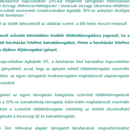
álkodáshoz kapcsolódóan 10%-kal megemelt támogatási intenzitásban
és/vagy élelmiszer-feldolgozási / borászati és/vagy takarmány-előállítási
apcsolódó üzemméret vonatkozásában legalább 30%-os arányban ökológiai
ét fenntartani.”
t az ötödik bekezdéstől az alábbiak szerint, a dőlt betűs résszel módosult:
zett művelet tekintetében további többlettámogatásra jogosult, ha a
t beruházási hitelhez kamattámogatást, illetve a beruházási hitelhez
 díjához díjtámogatást igényel.
kapcsolódóan legfeljebb 5%, a beruházási hitel kamatához kapcsolódóan
 igényelhető, azzal, hogy az igénybe vehető többlettámogatás maximális
etben, az egyes támogatott tevékenységekre meghatározott alaptámogatás
mértékét.
atást az egyes támogatási kategóriára számított többlettámogatások
s a 10%-os kamatköltség támogatás külön-külön meghatározott maximális
nként a számított többlettámogatás mértékéig az érintett elszámolható
génybe a kezességi díj és kamattámogatás.
Terv felhívásai alapján támogatott beruházások megvalósításához