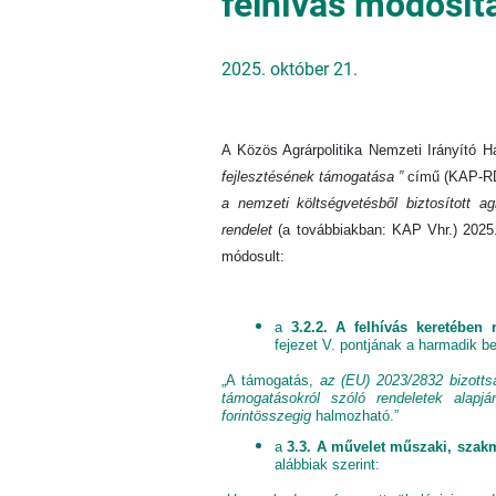
felhívás módosít
2025. október 21.
A Közös Agrárpolitika Nemzeti Irányító 
fejlesztésének támogatása ”
című (KAP-RD
a nemzeti költségvetésből biztosított a
rendelet
(a továbbiakban: KAP Vhr.) 2025. 
módosult:
a
3.2.2. A felhívás keretében
fejezet V. pontjának a harmadik b
„A támogatás,
az (EU) 2023/2832 bizotts
támogatásokról szóló rendeletek alapj
forintösszegig
halmozható.”
a
3.3. A művelet műszaki, szak
alábbiak szerint: