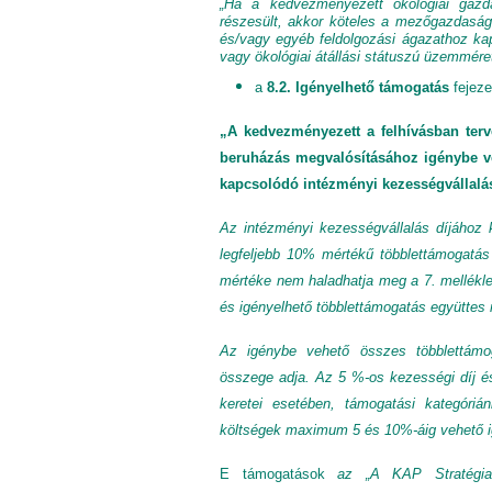
„Ha a kedvezményezett ökológiai gazd
részesült, akkor köteles a mezőgazdasági 
és/vagy egyéb feldolgozási ágazathoz k
vagy ökológiai átállási státuszú üzemméret
a
8.2. Igényelhető támogatás
fejeze
„A kedvezményezett a felhívásban terve
beruházás megvalósításához igénybe vet
kapcsolódó intézményi kezességvállalás
Az intézményi kezességvállalás díjához 
legfeljebb 10% mértékű többlettámogatás
mértéke nem haladhatja meg a 7. mellékl
és igényelhető többlettámogatás együttes 
Az igénybe vehető összes többlettámog
összege adja. Az 5 %-os kezességi díj é
keretei esetében, támogatási kategóriá
költségek maximum 5 és 10%-áig vehető i
E támogatások
az „A KAP Stratégiai 