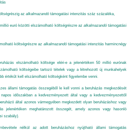
itás
költségrészig az
alkalmazandó
támogatási intenzitás száz százaléka,
zmillió euró közötti elszámolható költségrészre az
alkalmazandó
támogatási
számolható költségrészre az
alkalmazandó
támogatási intenzitás harmincnégy
uházás elszámolható költsége eléri-e a jelenértéken 50 millió eurónak
számolható költségeibe tartozó tételek vagy a létrehozott új munkahelyek
obb értékűt kell elszámolható költségként figyelembe venni.
zes állami támogatás összegéből le kell vonni a beruházás megkezdését
 napos időszakban a kedvezményezett által vagy a kedvezményezettől
 beruházó által azonos vármegyében megkezdett olyan beruházáshoz vagy
tás jelenértéken meghatározott összegét, amely azonos vagy hasonló
i szabály).
mbevétele nélkül az adott beruházáshoz nyújtható állami támogatás