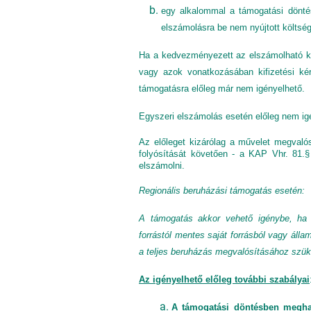
egy alkalommal a támogatási dönté
elszámolásra be nem nyújtott költség
Ha a kedvezményezett az elszámolható köl
vagy azok vonatkozásában kifizetési kére
támogatásra előleg már nem igényelhető.
Egyszeri elszámolás esetén előleg nem ig
Az előleget kizárólag a művelet megvalósí
folyósítását követően - a KAP Vhr. 81.§ 
elszámolni.
Regionális beruházási támogatás esetén:
A támogatás akkor vehető igénybe, ha 
forrástól mentes saját forrásból vagy álla
a teljes beruházás megvalósításához szük
Az igényelhető előleg további szabályai
A támogatási döntésben megha