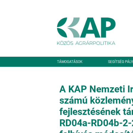
Ugrás a tartalomra
Másodlagos navigáció
TÁMOGATÁSOK
SEGÍTSÉG PÁL
A KAP Nemzeti I
számú közlemény
fejlesztésének t
RD04a-RD04b-2-2