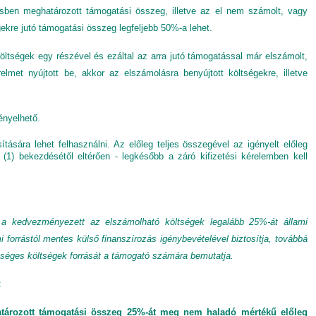
sben meghatározott támogatási összeg, illetve az el nem számolt, vagy
ekre jutó támogatási összeg legfeljebb 50%-a lehet.
tségek egy részével és ezáltal az arra jutó támogatással már elszámolt,
lmet nyújtott be, akkor az elszámolásra benyújtott költségekre, illetve
ényelhető.
tására lehet felhasználni. Az előleg teljes összegével az igényelt előleg
(1) bekezdésétől eltérően - legkésőbb a záró kifizetési kérelemben kell
a kedvezményezett az elszámolható költségek legalább 25%-át állami
mi forrástól mentes külső finanszírozás igénybevételével biztosítja, továbbá
séges költségek forrását a támogató számára bemutatja.
:
tározott támogatási összeg 25%-át meg nem haladó mértékű előleg