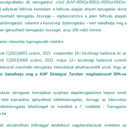
ességvállalási díj támogatása” című (KAP-RD01a-RD01c-RD01d-RD01e-
ú)
pályázati felhívás keretében, e felhívás alapján elnyert támogatási okirat
lnyerhető támogatás összege – egybeszámítva a jelen felhívás alapján
mattámogatást, valamint a kezességi díjtámogatást – nem haladhatja meg a
n igényelhető támogatási összeget, azaz 200 millió forintot.
gatási intenzitás legmagasabb mértéke
t C(2021)6653 számú, 2021. szeptember 16-i bizottsági határozat és az
t C(2023)3069 számú, 2023. május 12-i bizottsági határozat szerinti
ározott maximális támogatási intenzitások alkalmazandók azzal, hogy az
em haladhatja meg a KAP Stratégiai Tervben meghatározott 50%-os
uházási támogatás
formájában nyújtható alaptámogatáshoz képest emelt
i hitel kamatához igényelhető többlettámogatás, és/vagy az intézményi
öbblettámogatás
lehetőségeit és
mértékét a 7. melléklet - Támogatási
a be.
dó elszámolható költséggel rendelkező
nagyberuházások esetében az