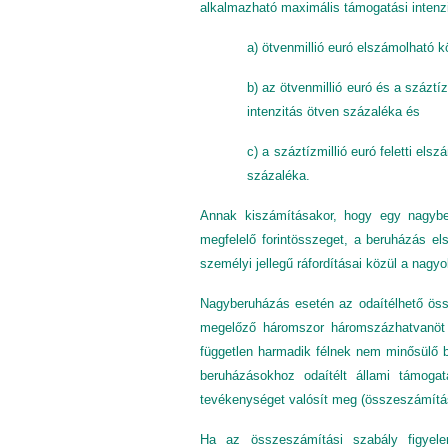
alkalmazható maximális támogatási intenz
a) ötvenmillió euró elszámolható 
b) az ötvenmillió euró és a száztí
intenzitás ötven százaléka és
c) a száztízmillió euró feletti el
százaléka.
Annak kiszámításakor, hogy egy nagyber
megfelelő forintösszeget, a beruházás el
személyi jellegű ráfordításai közül a nagy
Nagyberuházás esetén az odaítélhető öss
megelőző háromszor háromszázhatvanöt
független harmadik félnek nem minősülő
beruházásokhoz odaítélt állami támoga
tevékenységet valósít meg (összeszámítás
Ha az összeszámítási szabály figyele