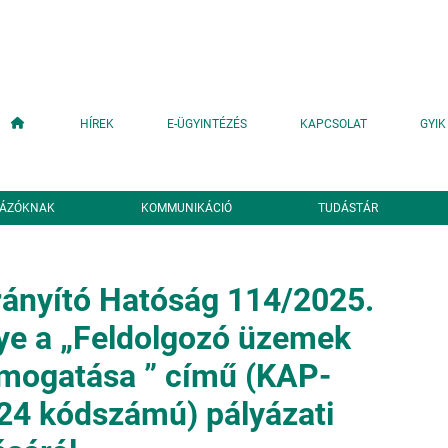
Fő navigáció
HÍREK
E-ÜGYINTÉZÉS
KAPCSOLAT
GYIK
YÁZÓKNAK
KOMMUNIKÁCIÓ
TUDÁSTÁR
rányító Hatóság 114/2025.
e a „Feldolgozó üzemek
ámogatása ” című (KAP-
4 kódszámú) pályázati