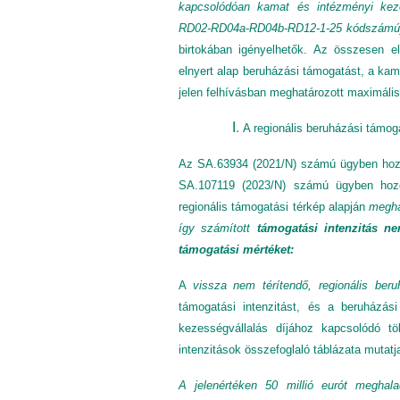
kapcsolódóan kamat és intézményi kez
RD02-RD04a-RD04b-RD12-1-25 kódszám
birtokában igényelhetők. Az összesen e
elnyert alap beruházási támogatást, a ka
jelen felhívásban meghatározott maximálisa
A regionális beruházási támo
Az SA.63934 (2021/N) számú ügyben hozot
SA.107119 (2023/N) számú ügyben hozot
regionális támogatási térkép alapján
meghat
így számított
támogatási intenzitás n
támogatási mértéket:
A
vissza nem térítendő, regionális ber
támogatási intenzitást, és a beruházás
kezességvállalás díjához kapcsolódó t
intenzitások összefoglaló táblázata mutatj
A jelenértéken 50 millió eurót meghala