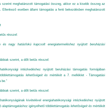
és szerint meghatározott támogatási összeg, akkor ez a kisebb összeg az
tja. Ellenkező esetben állami támogatás a fenti bekezdésben meghatározott
et
betűs résszel:
n és nagy hatásfokú kapcsolt energiatermeléshez nyújtott beruházási
ábbiak szerint, a dőlt betűs
résszel:
iahatékonysági intézkedéshez nyújtott beruházási támogatás formájában
 többlettámogatás
lehetőségeit és
mértékét a 7. melléklet - Támogatási
a be.”
bbiak szerint, a dőlt betűs résszel:
hatékonyságának kivételével energiahatékonysági intézkedéshez nyújtott
tó alaptámogatáshoz igényelhető többlettámogatás
lehetőségeit és
mértékét