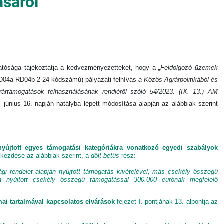
ásáról
Hatósága tájékoztatja a kedvezményezetteket, hogy a
„Feldolgozó üzemek
04a-RD04b-2-24 kódszámú) pályázati felhívás
a Közös Agrárpolitikából és
grártámogatások felhasználásának rendjéről szóló 54/2023. (IX. 13.) AM
június 16. napján hatályba lépett módosítása alapján az alábbiak szerint
 nyújtott egyes támogatási kategóriákra vonatkozó egyedi szabályok
ekezdése az alábbiak szerint, a
dőlt betűs
rész:
ági rendelet alapján nyújtott támogatás kivételével, más csekély összegű
án nyújtott csekély összegű támogatással 300.000 eurónak megfelelő
mai tartalmával kapcsolatos elvárások
fejezet I. pontjának 13. alpontja az