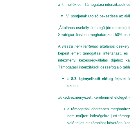
a 7. melléklet - Támogatási intenzitások ö
V. pontjának utolsó bekezdése az aláb
„Általános csekély összegű (de minimis) 
Stratégiai Tervben meghatározott 50%-os 
A
vissza nem térítendő
általános csekély
képest emelt támogatási intenzitást, és
intézményi kezességvállalás díjához k
Támogatási intenzitások összefoglaló tábl
a
8.3. Igényelhető előleg
fejezet ú
szerint:
„A kedvezményezett kérelemmel előleget i
a támogatási döntésben meghatározo
nem nyújtott költségekre jutó támoga
való teljes elszámolást követően úja