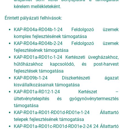
kérelem mellékleteként.
Érintett pályázati felhívások:
KAP-RD04a-RD04b-1-24 Feldolgozó üzemek
komplex fejlesztésének támogatása
KAP-RD04a-RD04b-2-24 Feldolgozó üzemek
fejlesztésének támogatása
KAP-RD01a-RD01c-1-24 Kertészeti üvegházakhoz,
hűtőházakhoz kapcsolódó, és post-harvest
fejlesztések támogatása
KAP-RD09b-1-24 Díszkertészeti ágazat
kisvállalkozásainak támogatása
KAP-RD01a-RD12-1-24 Kertészet –
ültetvénytelepítés és gyógynövénytermesztés
támogatása
KAP-RD01a-RD01-RD01d-RD01e-1-24 Állattartó
telepek fejlesztésének támogatása
KAP-RD01a-RD01c-RD01d-RD01e-2-24 24 Állattartó