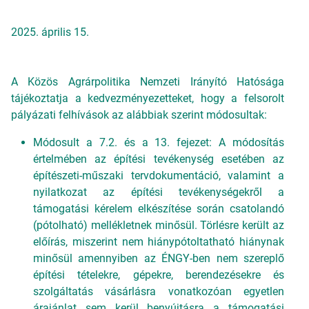
2025. április 15.
A Közös Agrárpolitika Nemzeti Irányító Hatósága
tájékoztatja a kedvezményezetteket, hogy a felsorolt
pályázati felhívások az alábbiak szerint módosultak:
Módosult a 7.2. és a 13. fejezet: A módosítás
értelmében az építési tevékenység esetében az
építészeti-műszaki tervdokumentáció, valamint a
nyilatkozat az építési tevékenységekről a
támogatási kérelem elkészítése során csatolandó
(pótolható) mellékletnek minősül. Törlésre került az
előírás, miszerint nem hiánypótoltatható hiánynak
minősül amennyiben az ÉNGY-ben nem szereplő
építési tételekre, gépekre, berendezésekre és
szolgáltatás vásárlásra vonatkozóan egyetlen
árajánlat sem kerül benyújtásra a támogatási