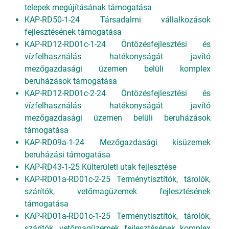
telepek megújításának támogatása
KAP-RD50-1-24 Társadalmi vállalkozások
fejlesztésének támogatása
KAP-RD12-RD01c-1-24 Öntözésfejlesztési és
vízfelhasználás hatékonyságát javító
mezőgazdasági üzemen belüli komplex
beruházások támogatása
KAP-RD12-RD01c-2-24 Öntözésfejlesztési és
vízfelhasználás hatékonyságát javító
mezőgazdasági üzemen belüli beruházások
támogatása
KAP-RD09a-1-24 Mezőgazdasági kisüzemek
beruházási támogatása
KAP-RD43-1-25 Külterületi utak fejlesztése
KAP-RD01a-RD01c-2-25 Terménytisztítók, tárolók,
szárítók, vetőmagüzemek fejlesztésének
támogatása
KAP-RD01a-RD01c-1-25 Terménytisztítók, tárolók,
szárítók, vetőmagüzemek fejlesztésének komplex