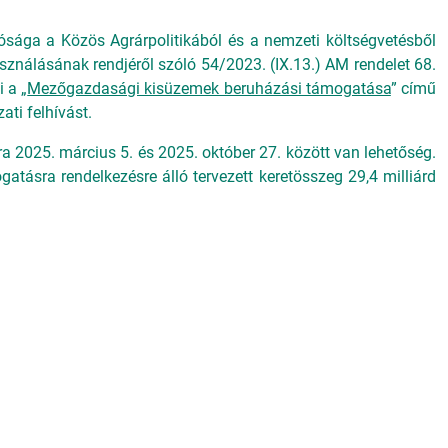
tósága a Közös Agrárpolitikából és a nemzeti költségvetésből
sználásának rendjéről szóló 54/2023. (IX.13.) AM rendelet 68.
 a „
Mezőgazdasági kisüzemek beruházási támogatása
” című
ti felhívást.
 2025. március 5. és 2025. október 27. között van lehetőség.
atásra rendelkezésre álló tervezett keretösszeg 29,4 milliárd