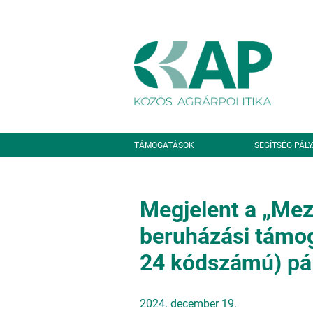
Ugrás a tartalomra
Másodlagos navigáció
TÁMOGATÁSOK
SEGÍTSÉG PÁL
Megjelent a „Me
beruházási támo
24 kódszámú) pál
2024. december 19.