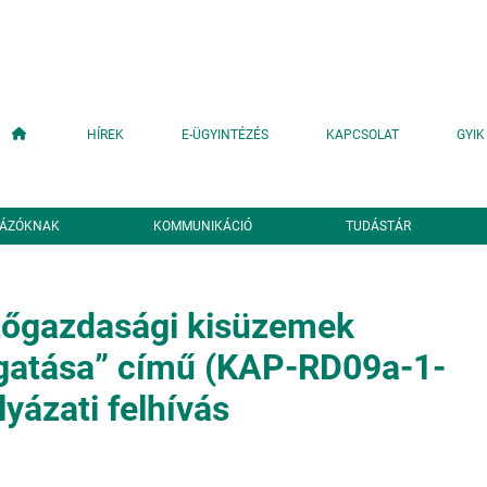
Fő navigáció
HÍREK
E-ÜGYINTÉZÉS
KAPCSOLAT
GYIK
YÁZÓKNAK
KOMMUNIKÁCIÓ
TUDÁSTÁR
zőgazdasági kisüzemek
gatása” című (KAP-RD09a-1-
yázati felhívás