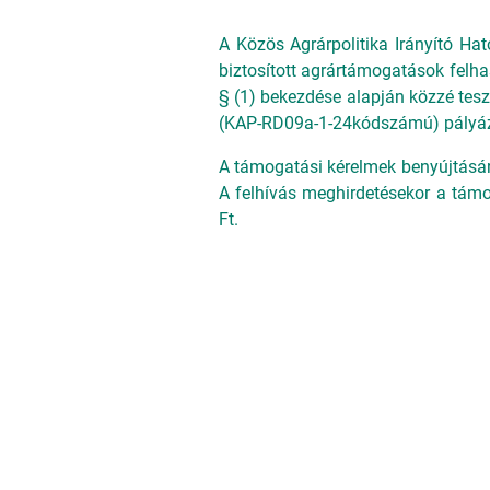
A Közös Agrárpolitika Irányító Ha
biztosított agrártámogatások felha
§ (1) bekezdése alapján közzé teszi
(KAP-RD09a-1-24kódszámú) pályáza
A támogatási kérelmek benyújtására
A felhívás meghirdetésekor a támog
Ft.