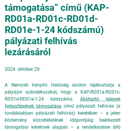
támogatása” című (KAP-
RD01a-RD01c-RD01d-
RD01e-1-24 kódszámú)
pályázati felhívás
lezárásáról
2024. október 29.
A Nemzeti Irányító Hatóság ezúton tájékoztatja a
pályázni szándékozókat, hogy a KAP-RD01a-RD01c-
RD01d-RD01e-1-24 kódszámú,
Állattartó telepek
fejlesztésének támogatása
című pályázati felhívás (a
továbbiakban pályázati felhívás) keretében – a jelen
közlemény közzétételének időpontjáig beérkezett
támogatási kérelmek alapján – a rendelkezésre álló