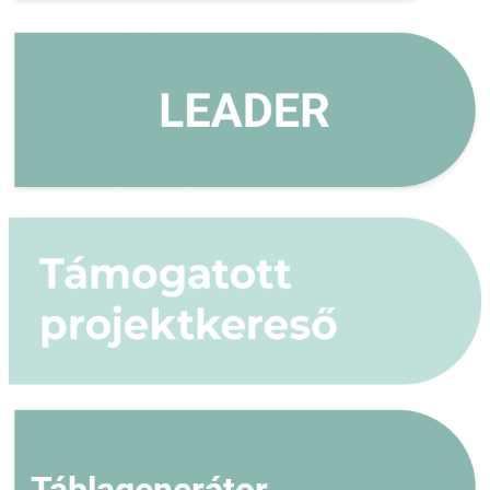
Táblagenerátor