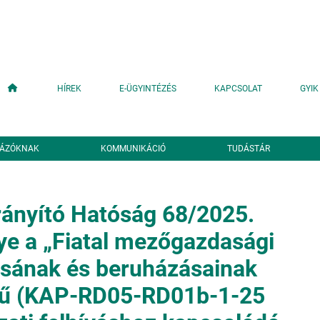
Fő navigáció
HÍREK
E-ÜGYINTÉZÉS
KAPCSOLAT
GYIK
YÁZÓKNAK
KOMMUNIKÁCIÓ
TUDÁSTÁR
ányító Hatóság 68/2025.
e a „Fiatal mezőgazdasági
ásának és beruházásainak
mű (KAP-RD05-RD01b-1-25