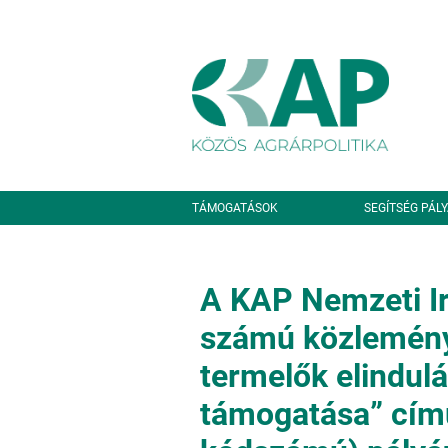
Ugrás a tartalomra
Másodlagos navigáció
TÁMOGATÁSOK
SEGÍTSÉG PÁL
A KAP Nemzeti Ir
számú közlemény
termelők elindul
támogatása” cí