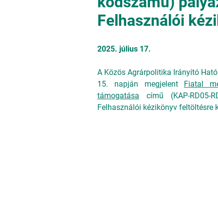
kódszámú) pályáz
Felhasználói kéz
2025. július 17.
A Közös Agrárpolitika Irányító Hat
15. napján megjelent
Fiatal m
támogatása
című (KAP-RD05-RD0
Felhasználói kézikönyv feltöltésre k