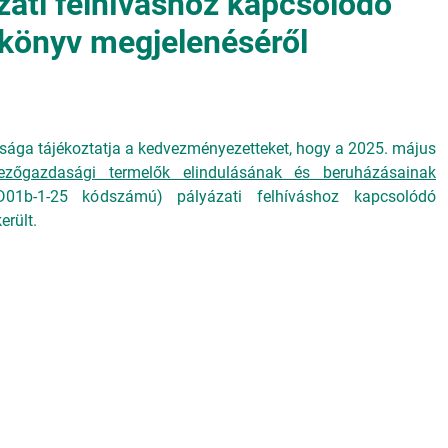
ati felhíváshoz kapcsolódó
ikönyv megjelenéséről
ósága tájékoztatja a kedvezményezetteket, hogy a 2025. május
ezőgazdasági termelők elindulásának és beruházásainak
1b-1-25 kódszámú) pályázati felhíváshoz kapcsolódó
erült.