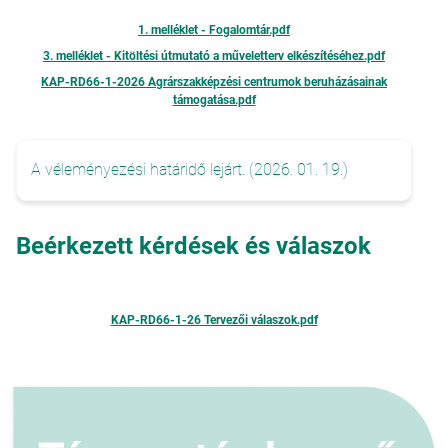
1. melléklet - Fogalomtár.pdf
3. melléklet - Kitöltési útmutató a műveletterv elkészítéséhez.pdf
KAP-RD66-1-2026 Agrárszakképzési centrumok beruházásainak
támogatása.pdf
A véleményezési határidő lejárt. (2026. 01. 19.)
Beérkezett kérdések és válaszok
KAP-RD66-1-26 Tervezői válaszok.pdf