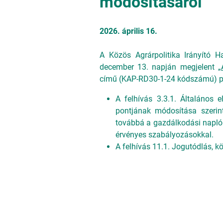
módosításáról
2026. április 16.
A Közös Agrárpolitika Irányító 
december 13. napján megjelent „
című (KAP-RD30-1-24 kódszámú) pál
A felhívás 3.3.1. Általános
pontjának módosítása szerint
továbbá a gazdálkodási napló 
érvényes szabályozásokkal.
A felhívás 11.1. Jogutódlás, k