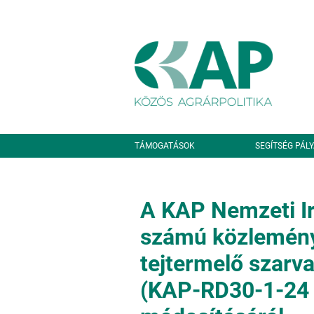
Ugrás a tartalomra
Másodlagos navigáció
TÁMOGATÁSOK
SEGÍTSÉG PÁL
A KAP Nemzeti Ir
számú közleménye
tejtermelő szar
(KAP-RD30-1-24 k