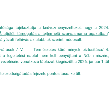
Hatósága tájékoztatja a kedvezményezetteket, hogy a 2024.
Állatjóléti támogatás a tejtermelő szarvasmarha ágazatban
”
yázati felhívás az alábbiak szerint módosult:
 elvárások / V. Természetes körülmények biztosítása/ 4.
 a legeltetési naplót nem kell benyújtani a Nébih részére,
vezetésére vonatkozó táblázat kiegészült a 2026. január 1-től
ötelezettségátadás fejezete pontosításra került.