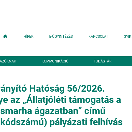
Fő navigáció
HÍREK
E-ÜGYINTÉZÉS
KAPCSOLAT
GYIK
YÁZÓKNAK
KOMMUNIKÁCIÓ
TUDÁSTÁR
ányító Hatóság 56/2026.
 az „Állatjóléti támogatás a
vasmarha ágazatban” című
ódszámú) pályázati felhívás